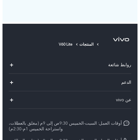
المنتجات
V60 Lite
روابط شائعة
Y500
الدعم
X300 FE
الاسئلة الشائعة
عن vivo
X300 Ultra
Funtouch OS
معلومات عن الشركة
X300 Pro
مراكز الصيانة
أوقات العمل: السبت-الخميس 9:30ص إلى 9م (مغلق بالعطلات،
الأخبار
Y11d
واستراحة الخميس 1م-2:30م)
تحديثات النظام
ARABIC/العربية: