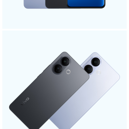
Egypt | حدد البلد/المنطقة