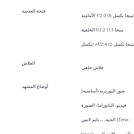
فتحة العدسة
الأمامية f/2.0 (8 ميجا بكسل)،
الخلفية f/2.2 (13 ميجا
الفلاش
فلاش خلفي
أوضاع المشهد
صور البورتريه (أساسية)
فيديو، البانوراما، الصورة
الحية، ،، تايم لابس (Time-
lapse)، التصوير الاحترافي،