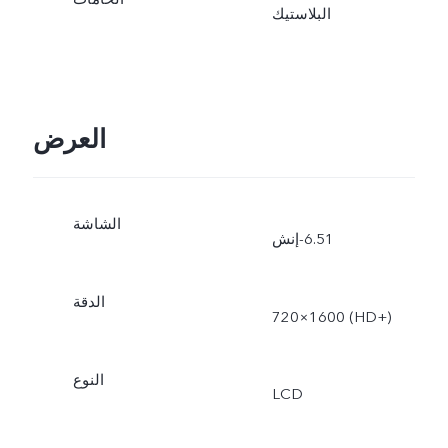
البلاستيك
العرض
الشاشة
الدقة
‏1600×720 (HD+‎)
النوع