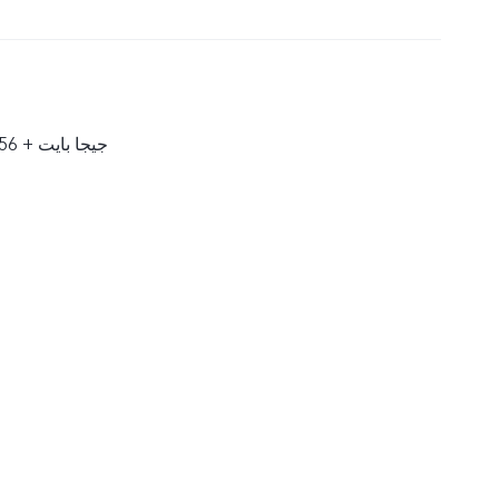
8 جيجا بايت + 128/256 جيجا بايت