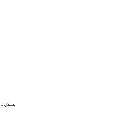
‎6500 mAh (بشكل نموذجي)