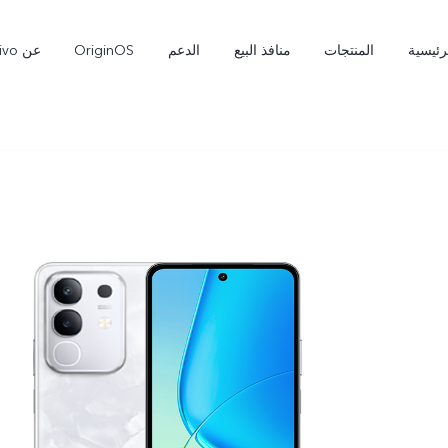
رئيسية
المنتجات
منافذ البيع
الدعم
OriginOS
عن vivo