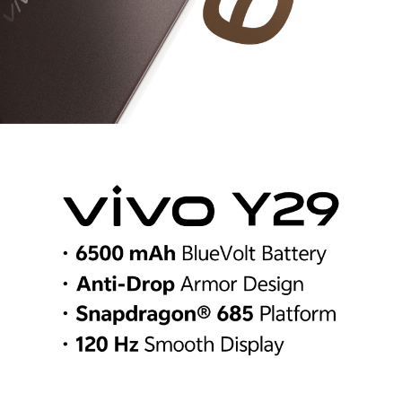
Egypt | حدد البلد/المنطقة