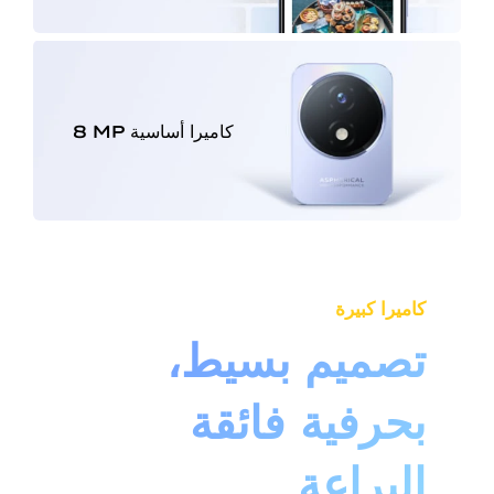
كاميرا أساسية
‎8 MP‏
كاميرا كبيرة
تصميم بسيط،
بحرفية فائقة
البراعة