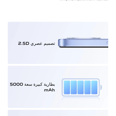
تصميم عصري 2.5D
بطارية كبيرة سعة
‎5000
mAh‏