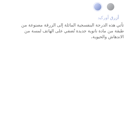
أزرق أوركيد
رمادي كوني
يتفاعل السطح الناعم بطريقة فائقة الجمال والروعة مع
تأتي هذه الدرجة البنفسجية المائلة إلى الزرقة مصنوعة من
الأضواء والظلال ويتميّز بكونه مقاومًا لبصمات الأصابع؛ إنه
طبقة من مادة نانوية جديدة تُضفي على الهاتف لمسة من
الاندهاش والحيوية.
لون ينبض بالهدوء والسكينة.