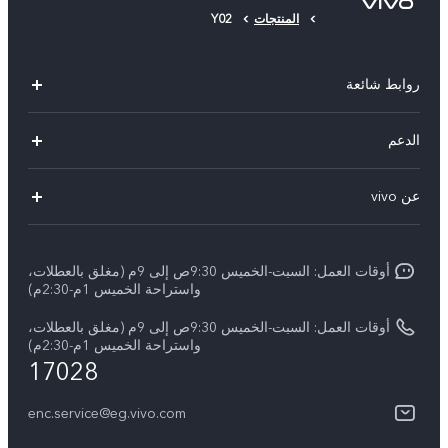
المنتجات
Y02
روابط شائعة
Y500
الدعم
X300 FE
الاسئلة الشائعة
عن vivo
X300 Ultra
Funtouch OS
معلومات عن الشركة
X300 Pro
مراكز الصيانة
أوقات العمل: السبت-الخميس 9:30ص إلى 9م (مغلق بالعطلات،
الأخبار
Y11d
واستراحة الخميس 1م-2:30م)
تحديثات النظام
ARABIC/العربية:
V70 FE
أوقات العمل: السبت-الخميس 9:30ص إلى 9م (مغلق بالعطلات،
أسعار قطع الغيار
واستراحة الخميس 1م-2:30م)
نبذة عنا
17028
V70
مصادقة IMEI
مركز الخصوصية لدى vivo
Y31d
enc.service@eg.vivo.com
إجراء حجز للإصلاح
الاستدامة