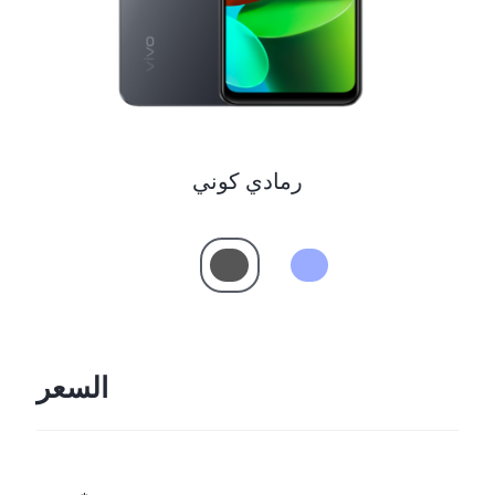
Egypt | حدد البلد/المنطقة
رمادي كوني
السعر