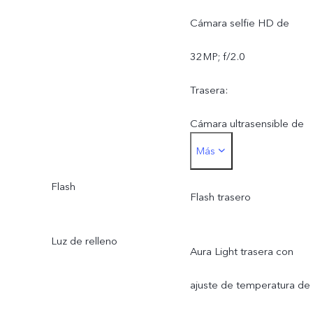
Cámara selfie HD de
32MP; f/2.0
Trasera:
Cámara ultrasensible de
Más
50 MP con AF; Apertura
Flash
f/1.79
Flash trasero
Cámara gran angular de 8
Luz de relleno
Aura Light trasera con
MP; Apertura f/2.2
ajuste de temperatura de
Cámara macro de 2MP;