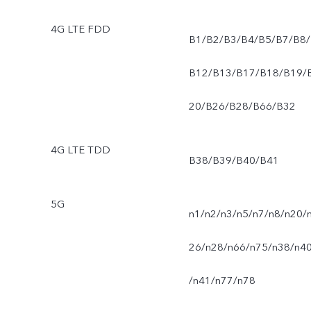
4G LTE FDD
B1/B2/B3/B4/B5/B7/B8/
B12/B13/B17/B18/B19/
20/B26/B28/B66/B32
4G LTE TDD
B38/B39/B40/B41
5G
n1/n2/n3/n5/n7/n8/n20/
26/n28/n66/n75/n38/n4
/n41/n77/n78