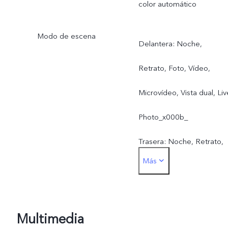
color automático
Apertura f/2.4
Modo de escena
Delantera: Noche,
Retrato, Foto, Vídeo,
Microvídeo, Vista dual, Liv
Photo_x000b_
Trasera: Noche, Retrato,
Más
Foto, Vídeo, Microvídeo,
50 MP, Panorámica,
Documentos, Cámara
Multimedia