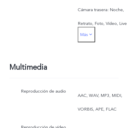
Cámara trasera: Noche,
Retrato, Foto, Vídeo, Live
Más
Photo, Alta resolución,
Panorámica, Documentos
Cámara lenta, Time-lapse
Multimedia
Superluna, Profesional,
Reproducción de audio
Vista dual
AAC, WAV, MP3, MIDI,
VORBIS, APE, FLAC
Reproducción de vídeo