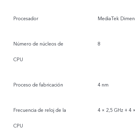
Procesador
MediaTek Dimens
Número de núcleos de
8
CPU
Proceso de fabricación
4 nm
Frecuencia de reloj de la
4 × 2,5 GHz + 4 
CPU