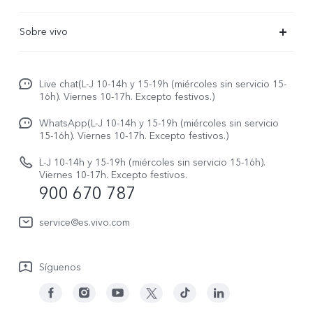
X300 Pro
Preguntas frecuentes
Sobre vivo
X300
Centros de servicio
Noticias
X300 FE
Autenticación de IMEI
Live chat(L-J 10-14h y 15-19h (miércoles sin servicio 15-
Netiqueta vivo
V70 5G
16h). Viernes 10-17h. Excepto festivos.)
Gestión de reparaciones
Avisos legales
V70 FE
WhatsApp(L-J 10-14h y 15-19h (miércoles sin servicio
Manual de usuario
15-16h). Viernes 10-17h. Excepto festivos.)
Acerca de nosotros
V70 Lite 5G
Actualización de sistema
L-J 10-14h y 15-19h (miércoles sin servicio 15-16h).
Sostenibilidad
Viernes 10-17h. Excepto festivos.
Y31 5G
900 670 787
Actualizar registro
Centro de privacidad de vivo
Y21 5G
Instrucciones de Garantía
service@es.vivo.com
Descargar LUT para restaurar el Log
Síguenos