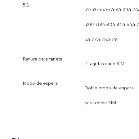
5G
n1/n3/n5/n7/n8/n20/n26
n28/n38/n40/n41/n66/n
5/n77/n78/n79
Ranura para tarjeta
2 tarjetas nano SIM
Modo de espera
Doble modo de espera
para doble SIM