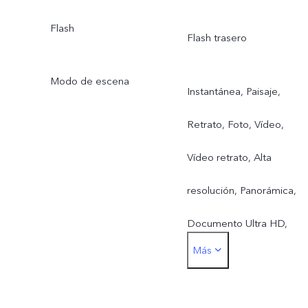
Flash
Flash trasero
Modo de escena
Instantánea, Paisaje,
Retrato, Foto, Vídeo,
Vídeo retrato, Alta
resolución, Panorámica,
Documento Ultra HD,
Más
Cámara lenta, Time-lapse
Escenario, Pro, Noche,