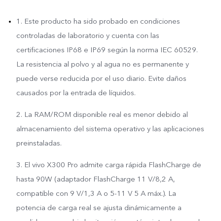
estructura.
1. Este producto ha sido probado en condiciones
controladas de laboratorio y cuenta con las
3. El soporte de la placa
certificaciones IP68 e IP69 según la norma IEC 60529.
La resistencia al polvo y al agua no es permanente y
base del producto
puede verse reducida por el uso diario. Evite daños
contiene un 60 % de
causados por la entrada de líquidos.
materiales de origen
2. La RAM/ROM disponible real es menor debido al
almacenamiento del sistema operativo y las aplicaciones
biológico.
preinstaladas.
3. El vivo X300 Pro admite carga rápida FlashCharge de
hasta 90W (adaptador FlashCharge 11 V/8,2 A,
compatible con 9 V/1,3 A o 5-11 V 5 A máx.). La
potencia de carga real se ajusta dinámicamente a