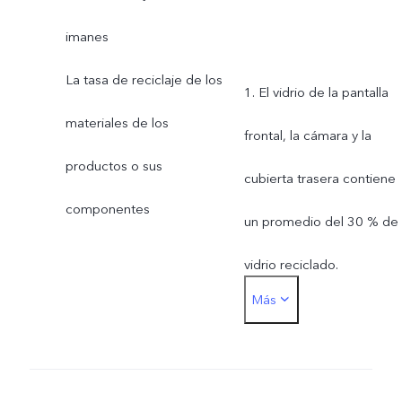
imanes
La tasa de reciclaje de los
1. El vidrio de la pantalla
materiales de los
frontal, la cámara y la
productos o sus
cubierta trasera contiene
componentes
un promedio del 30 % de
vidrio reciclado.
Más
2. Utilizamos un 20 por
ciento de aluminio
reciclado en el marco de 