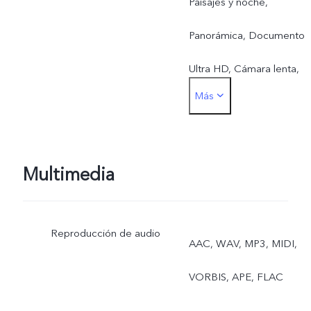
Paisajes y noche,
Panorámica, Documento
Ultra HD, Cámara lenta,
Más
Escenario, Time-lapse, Pr
Comida, Superluna, Alta
resolución, Fotografía
Multimedia
urbana, Extensor de
Reproducción de audio
teleobjetivo
AAC, WAV, MP3, MIDI,
VORBIS, APE, FLAC