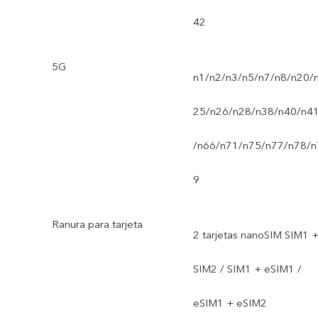
42
5G
n1/n2/n3/n5/n7/n8/n20/
25/n26/n28/n38/n40/n4
/n66/n71/n75/n77/n78/n
9
Ranura para tarjeta
2 tarjetas nanoSIM SIM1 
SIM2 / SIM1 + eSIM1 /
eSIM1 + eSIM2