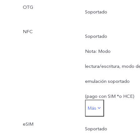
OTG
Soportado
NFC
Soportado
Nota: Modo
lectura/escritura, modo d
emulación soportado
(pago con SIM *o HCE)
Más
*La tarjeta SIM para pago
eSIM
debe insertarse en la
Soportado