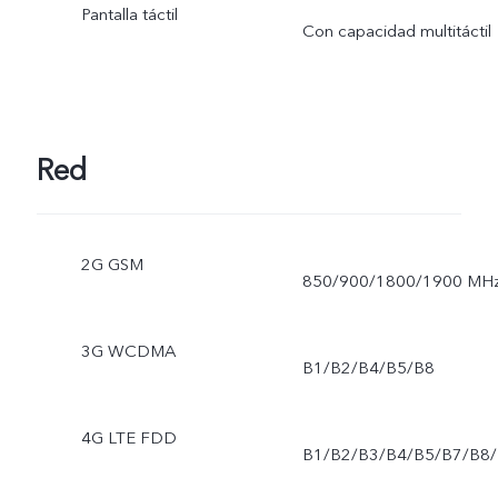
Pantalla táctil
área de visualización real
Con capacidad multitáctil
es ligeramente más
pequeña.
Red
2G GSM
850/900/1800/1900 MH
3G WCDMA
B1/B2/B4/B5/B8
4G LTE FDD
B1/B2/B3/B4/B5/B7/B8/