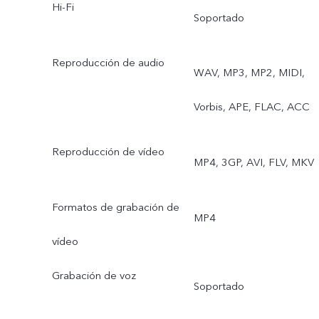
Hi-Fi
de deporte profesional,
Soportado
Larga exposición, Doble
Reproducción de audio
WAV, MP3, MP2, MIDI,
exposición, Vídeo de vista
Vorbis, APE, FLAC, ACC
dual, Retrato de grupo co
IA
Reproducción de vídeo
MP4, 3GP, AVI, FLV, MKV
Formatos de grabación de
MP4
vídeo
Grabación de voz
Soportado