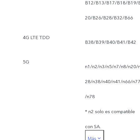
B12/B13/B17/B18/B19/
20/B26/B28/B32/B66
4G LTE TDD
B38/B39/B40/B41/B42
5G
n1/n2/n3/n5/n7/n8/n20/
28/n38/n40/n41/n66/n7
/n78
* n2 solo es compatible
con SA.
Más