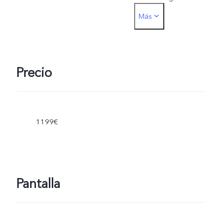
Más
estándar (adaptador
FlashCharge de 20 V/4 A)
y admite hasta 80 W. El
Precio
adaptador FlashCharge
inalámbrico admite hasta
1199€
50 W. La potencia de
carga real se ajusta
Pantalla
dinámicamente a medida
que cambia la situación y