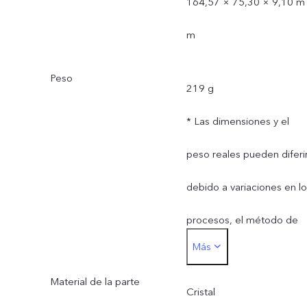
164,57 × 75,30 × 9,10 m
m
Peso
219 g
* Las dimensiones y el
peso reales pueden diferi
debido a variaciones en l
procesos, el método de
Más
medición y los suministros
Material de la parte
de materiales.
Cristal