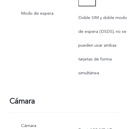
* La funcionalidad de red
Modo de espera
en el uso diario depende
Doble SIM y doble modo
de la disponibilidad de re
de espera (DSDS), no se
del operador, el soporte
pueden usar ambas
de infraestructura y la
tarjetas de forma
versión del teléfono móvil.
simultánea
Cámara
Cámara