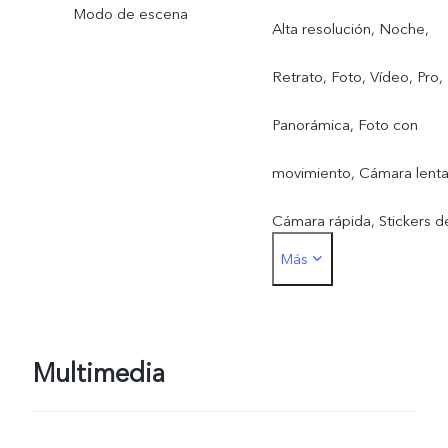
Modo de escena
Alta resolución, Noche,
Retrato, Foto, Vídeo, Pro,
Panorámica, Foto con
movimiento, Cámara lenta
Cámara rápida, Stickers d
Más
realidad aumentada,
Micropelícula, Superluna,
Documento ultra HD,
Multimedia
Modo astronómico, Modo