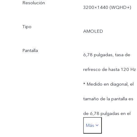
Resolución
3200×1440 (WQHD+)
está sujeta al uso real.
Tipo
AMOLED
Pantalla
6,78 pulgadas, tasa de
refresco de hasta 120 Hz
* Medido en diagonal, el
tamaño de la pantalla es
de 6,78 pulgadas en el
Más
rectángulo completo. El