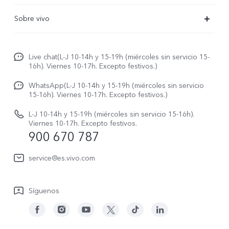
X300 Pro
Preguntas frecuentes
Sobre vivo
X300
Centros de servicio
Noticias
X300 FE
Autenticación de IMEI
Live chat(L-J 10-14h y 15-19h (miércoles sin servicio 15-
Netiqueta vivo
V70 5G
16h). Viernes 10-17h. Excepto festivos.)
Gestión de reparaciones
Avisos legales
V70 FE
WhatsApp(L-J 10-14h y 15-19h (miércoles sin servicio
Manual de usuario
15-16h). Viernes 10-17h. Excepto festivos.)
Acerca de nosotros
V70 Lite 5G
Actualización de sistema
L-J 10-14h y 15-19h (miércoles sin servicio 15-16h).
Sostenibilidad
Viernes 10-17h. Excepto festivos.
Y31 5G
900 670 787
Actualizar registro
Centro de privacidad de vivo
Y21 5G
Instrucciones de Garantía
service@es.vivo.com
Descargar LUT para restaurar el Log
Síguenos