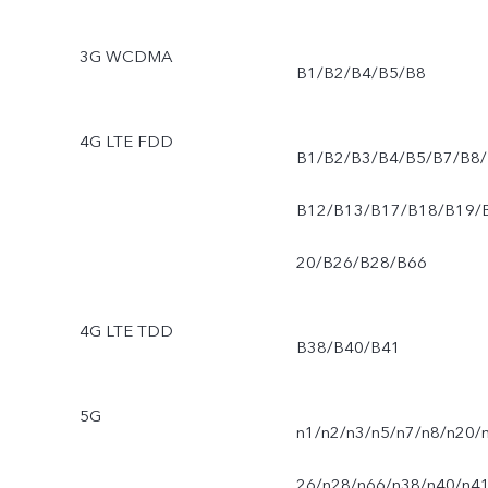
3G WCDMA
B1/B2/B4/B5/B8
4G LTE FDD
B1/B2/B3/B4/B5/B7/B8/
B12/B13/B17/B18/B19/
20/B26/B28/B66
4G LTE TDD
B38/B40/B41
5G
n1/n2/n3/n5/n7/n8/n20/
26/n28/n66/n38/n40/n4