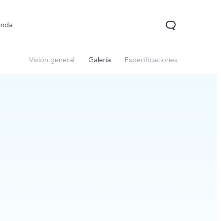
enda
Visión general
Galería
Especificaciones
V70 FE
V70 Lite 5G
Y31 5G
nuevo
nuevo