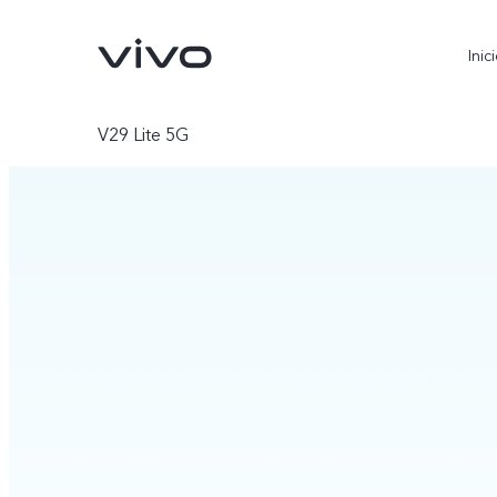
Inic
V29 Lite 5G
X300 Ultra
X300 FE
nuevo
nuevo