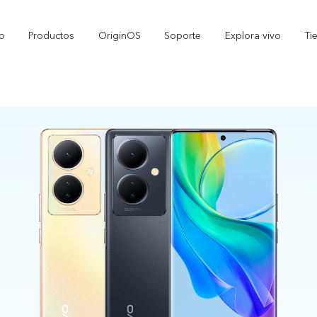
io
Productos
OriginOS
Soporte
Explora vivo
Ti
X300 Pro
V70 5G
nuevo