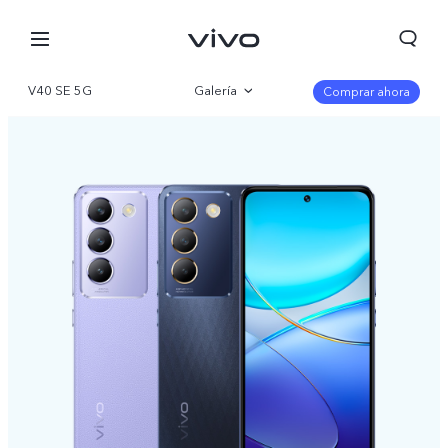
V40 SE 5G
Galería
Comprar ahora
Visión general
Especificaciones