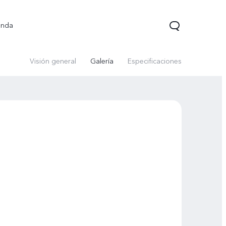
enda
Visión general
Galería
Especificaciones
V70 FE
V70 Lite 5G
Y31 5G
nuevo
nuevo