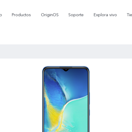
io
Productos
OriginOS
Soporte
Explora vivo
Ti
X300 Pro
V70 5G
nuevo