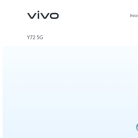
Inic
Y72 5G