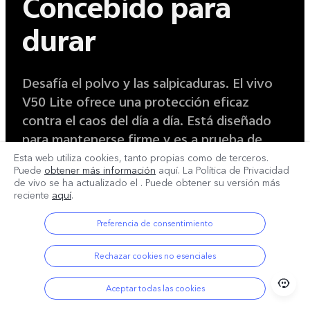
Concebido para
durar
Desafía el polvo y las salpicaduras. El vivo
V50 Lite ofrece una protección eficaz
contra el caos del día a día. Está diseñado
para mantenerse firme y es a prueba de
salpicaduras y resistente al polvo.
Esta web utiliza cookies, tanto propias como de terceros.
Puede
obtener más información
aquí. La Política de Privacidad
de vivo se ha actualizado el
. Puede obtener su versión más
reciente
aquí
.
Preferencia de consentimiento
3 minutos
12 horas
Rechazar cookies no esenciales
Prueba de chorro
Prueba de lluvia
24
Aceptar todas las cookies
de agua