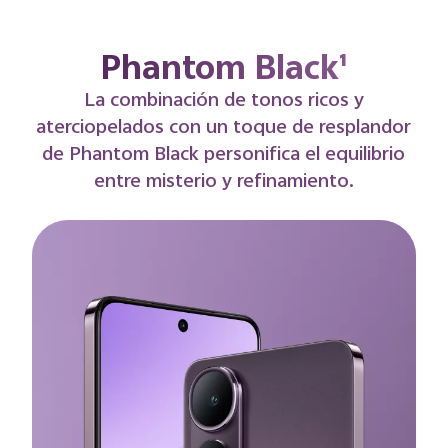
Fantasy Purple¹
Tomando los hermosos tonos pastel del
firmamento al atardecer como fuente de
inspiración, Fantasy Purple combina
agradables notas de color lila con un
acabado suave y reluciente.