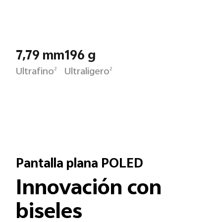
7,79 mm
196 g
Ultrafino
Ultraligero
2
2
Pantalla plana POLED
Innovación con
biseles