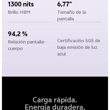
1300 nits
6,77"
Brillo HBM
Tamaño de la
pantalla
94,2 %
Certificación SGS de
Relación pantalla-
baja emisión de luz
cuerpo
azul
Carga rápida.
Energía duradera.