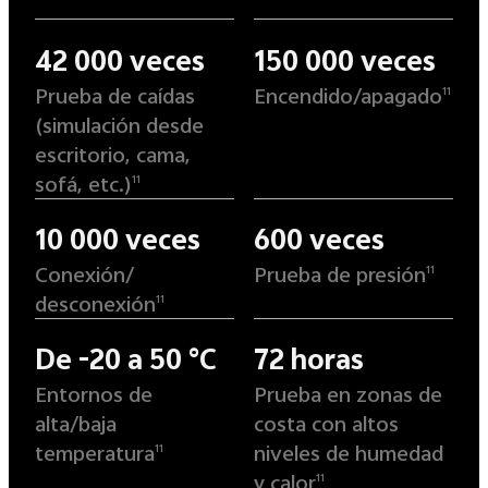
42 000 veces
150 000 veces
Prueba de caídas
Encendido/apagado
11
(simulación desde
escritorio, cama,
sofá, etc.)
11
10 000 veces
600 veces
Conexión/
Prueba de presión
11
desconexión
11
De -20 a 50 °C
72 horas
Entornos de
Prueba en zonas de
alta/baja
costa con altos
temperatura
niveles de humedad
11
y calor
11