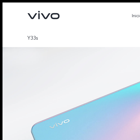
Inic
Y33s
X300 Ultra
X300 FE
nuevo
nuevo