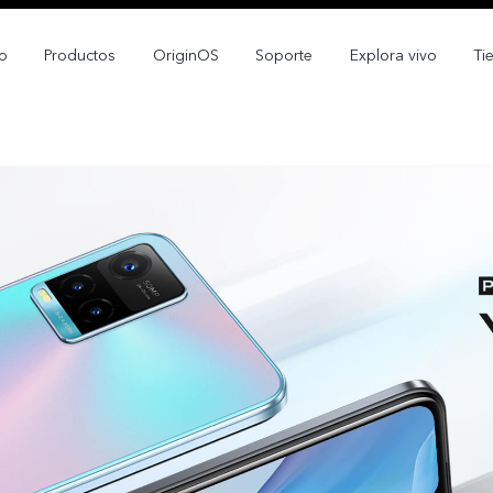
io
Productos
OriginOS
Soporte
Explora vivo
Ti
X300 Pro
V70 5G
nuevo