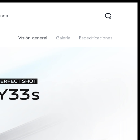
enda
Visión general
Galería
Especificaciones
V70 FE
V70 Lite 5G
Y31 5G
nuevo
nuevo