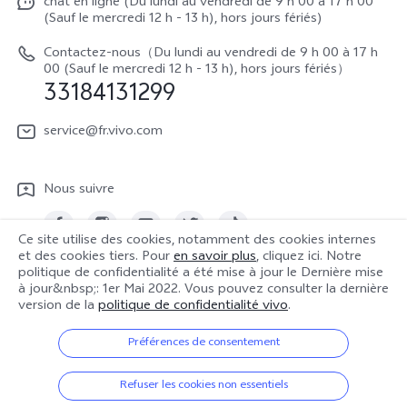
chat en ligne (Du lundi au vendredi de 9 h 00 à 17 h 00
La vie chez vivo
Y22s
(Sauf le mercredi 12 h - 13 h), hors jours fériés)
Authentification IMEI
vivo netiquette
Y35
Contactez-nous（Du lundi au vendredi de 9 h 00 à 17 h
Prix des réparations hors garantie
00 (Sauf le mercredi 12 h - 13 h), hors jours fériés）
About Us
33184131299
Demande de retour en réparation-ICP
Mentions légales
service@fr.vivo.com
Demande de retour en réparation-SBE
Durabilité
Manuel de l'utilisateur
Nous suivre
Centre de confidentialité vivo
Mise à jour du système
Ce site utilise des cookies, notamment des cookies internes
Journal des mises à jour
et des cookies tiers. Pour
en savoir plus
, cliquez ici. Notre
politique de confidentialité a été mise à jour le
Dernière mise
France | Sélectionnez un pays / une région
à jour&nbsp;: 1er Mai 2022
. Vous pouvez consulter la dernière
Notes de mise à jour
version de la
politique de confidentialité vivo
.
Politique de garantie
Préférences de consentement
© 2026 vivo Mobile Communication Co., Ltd. Tous droits réservés.
Politique de confidentialité
Politique de confidentialité
|
Politique relative aux cookies
|
Refuser les cookies non essentiels
Conditions Générales de vente
Assistance en matière de confidentialité
|