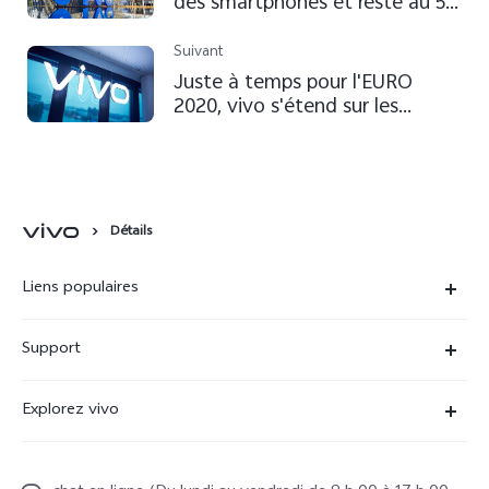
des smartphones et reste au 5e
rang mondial au 2e trismestre
2021, selon IDC
Suivant
Juste à temps pour l'EURO
2020, vivo s'étend sur les
marchés autrichien et serbe
Détails
Liens populaires
X90 Pro
Support
V29 Lite 5G
FAQs
Explorez vivo
V23 5G
Funtouch OS
À propos de vivo
Y16
Centre de services