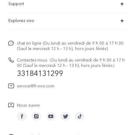
Support
V29 Lite 5G
FAQs
Explorez vivo
V23 5G
Funtouch OS
À propos de vivo
Y16
Centre de services
chat en ligne (Du lundi au vendredi de 9 h 00 à 17 h 00
La vie chez vivo
Y22s
(Sauf le mercredi 12 h - 13 h), hors jours fériés)
Authentification IMEI
vivo netiquette
Y35
Contactez-nous（Du lundi au vendredi de 9 h 00 à 17 h
Prix des réparations hors garantie
00 (Sauf le mercredi 12 h - 13 h), hors jours fériés）
About Us
33184131299
Demande de retour en réparation-ICP
Mentions légales
service@fr.vivo.com
Demande de retour en réparation-SBE
Durabilité
Manuel de l'utilisateur
Nous suivre
Centre de confidentialité vivo
Mise à jour du système
Journal des mises à jour