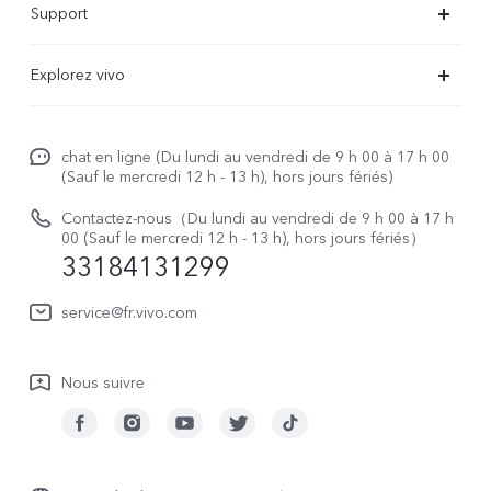
Support
V29 Lite 5G
FAQs
Explorez vivo
V23 5G
Funtouch OS
À propos de vivo
Y16
Centre de services
chat en ligne (Du lundi au vendredi de 9 h 00 à 17 h 00
La vie chez vivo
Y22s
(Sauf le mercredi 12 h - 13 h), hors jours fériés)
Authentification IMEI
vivo netiquette
Y35
Contactez-nous（Du lundi au vendredi de 9 h 00 à 17 h
Prix des réparations hors garantie
00 (Sauf le mercredi 12 h - 13 h), hors jours fériés）
About Us
33184131299
Demande de retour en réparation-ICP
Mentions légales
service@fr.vivo.com
Demande de retour en réparation-SBE
Durabilité
Manuel de l'utilisateur
Nous suivre
Centre de confidentialité vivo
Mise à jour du système
Journal des mises à jour