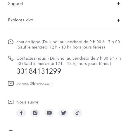
Support
V29 Lite 5G
FAQs
Explorez vivo
V23 5G
Funtouch OS
À propos de vivo
Y16
Centre de services
chat en ligne (Du lundi au vendredi de 9 h 00 à 17 h 00
La vie chez vivo
Y22s
(Sauf le mercredi 12 h - 13 h), hors jours fériés)
Authentification IMEI
vivo netiquette
Y35
Contactez-nous（Du lundi au vendredi de 9 h 00 à 17 h
Prix des réparations hors garantie
00 (Sauf le mercredi 12 h - 13 h), hors jours fériés）
About Us
33184131299
Demande de retour en réparation-ICP
Mentions légales
service@fr.vivo.com
Demande de retour en réparation-SBE
Durabilité
Manuel de l'utilisateur
Nous suivre
Centre de confidentialité vivo
Mise à jour du système
Journal des mises à jour