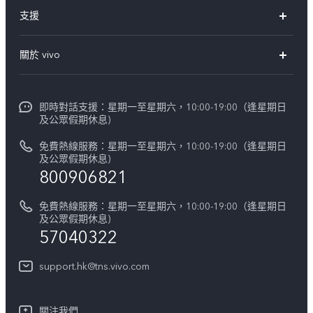
X300 Pro
支援
X300
FAQs
關於 vivo
Y21d
服務中心
企業文化
V60 Lite 5G
Funtouch OS
即時對話支援：星期一至星期六，10:00-19:00（逢星期日
新聞資訊
V60
及公眾假期休息)
系統升級
vivo工作
免費熱線服務：星期一至星期六，10:00-19:00（逢星期日
零配件價格查詢
及公眾假期休息)
法律聲明
800906821
IMEI 碼驗證
關於我們
免費熱線服務：星期一至星期六，10:00-19:00（逢星期日
維修進度
及公眾假期休息)
vivo 私隱中心
57040322
保修條款
可持續性
support.hk@tns.vivo.com
客戶服務私隱聲明
vivo | 蔡司影像
下載用於恢復 Log 的 LUT
關注我們