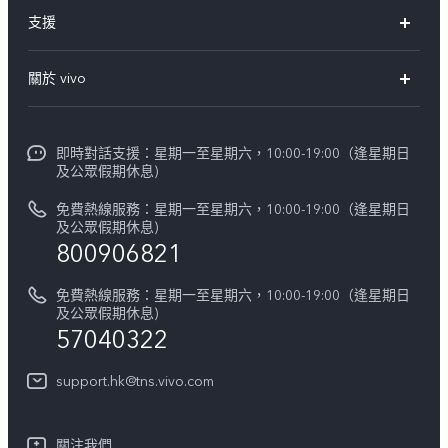
X300 Pro
支援
X300
FAQs
關於 vivo
Y21d
服務中心
企業文化
V60 Lite 5G
Funtouch OS
即時對話支援：星期一至星期六，10:00-19:00（逢星期日
新聞資訊
V60
及公眾假期休息)
系統升級
vivo工作
免費熱線服務：星期一至星期六，10:00-19:00（逢星期日
零配件價格查詢
及公眾假期休息)
法律聲明
800906821
IMEI 碼驗證
關於我們
免費熱線服務：星期一至星期六，10:00-19:00（逢星期日
維修進度
及公眾假期休息)
vivo 私隱中心
57040322
保修條款
可持續性
support.hk@tns.vivo.com
客戶服務私隱聲明
vivo | 蔡司影像
下載用於恢復 Log 的 LUT
關注我們