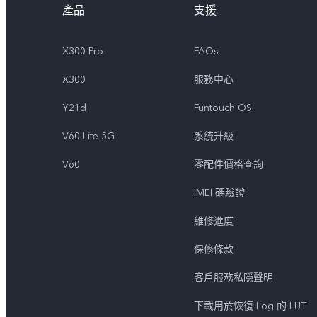
產品
支援
X300 Pro
FAQs
X300
服務中心
Y21d
Funtouch OS
V60 Lite 5G
系統升級
V60
零配件價格查詢
IMEI 碼驗證
維修進度
保修條款
客戶服務私隱聲明
下載用於恢復 Log 的 LUT