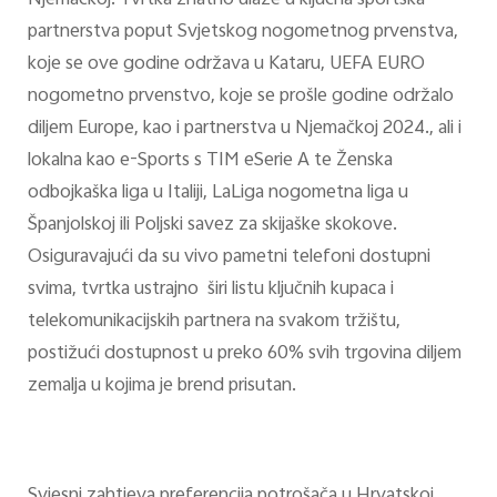
partnerstva poput Svjetskog nogometnog prvenstva,
koje se ove godine održava u Kataru, UEFA EURO
nogometno prvenstvo, koje se prošle godine održalo
diljem Europe, kao i partnerstva u Njemačkoj 2024., ali i
lokalna kao e-Sports s TIM eSerie A te Ženska
odbojkaška liga u Italiji, LaLiga nogometna liga u
Španjolskoj ili Poljski savez za skijaške skokove.
Osiguravajući da su vivo pametni telefoni dostupni
svima, tvrtka ustrajno širi listu ključnih kupaca i
telekomunikacijskih partnera na svakom tržištu,
postižući dostupnost u preko 60% svih trgovina diljem
zemalja u kojima je brend prisutan.
Svjesni zahtjeva preferencija potrošača u Hrvatskoj,