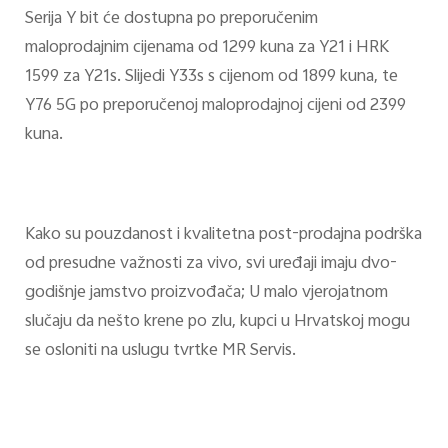
Serija Y bit će dostupna po preporučenim
maloprodajnim cijenama od 1299 kuna za Y21 i HRK
1599 za Y21s. Slijedi Y33s s cijenom od 1899 kuna, te
Y76 5G po preporučenoj maloprodajnoj cijeni od 2399
kuna.
Kako su pouzdanost i kvalitetna post-prodajna podrška
od presudne važnosti za vivo, svi uređaji imaju dvo-
godišnje jamstvo proizvođača; U malo vjerojatnom
slučaju da nešto krene po zlu, kupci u Hrvatskoj mogu
se osloniti na uslugu tvrtke MR Servis.