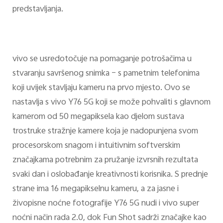
predstavljanja.
vivo se usredotočuje na pomaganje potrošačima u
stvaranju savršenog snimka – s pametnim telefonima
koji uvijek stavljaju kameru na prvo mjesto. Ovo se
nastavlja s vivo Y76 5G koji se može pohvaliti s glavnom
kamerom od 50 megapiksela kao djelom sustava
trostruke stražnje kamere koja je nadopunjena svom
procesorskom snagom i intuitivnim softverskim
značajkama potrebnim za pružanje izvrsnih rezultata
svaki dan i oslobađanje kreativnosti korisnika. S prednje
strane ima 16 megapikselnu kameru, a za jasne i
živopisne noćne fotografije Y76 5G nudi i vivo super
noćni način rada 2.0, dok Fun Shot sadrži značajke kao