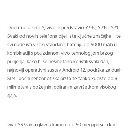
Dodatno u seriji Y, vivo je predstavio Y33s, Y21s i Y21.
Svaki od novih telefona dijeli iste ključne značajke – te
svi nude isti visoki standard: bateriju od 5000 mAh u
kombinaciji s pouzdanom vivo tehnologijom brzog
punjenja, kako bi se nesmetano koristili svaki dan,
najnoviji operativni sustav Android 12, podrška za dual-
SIM i bočni senzor otiska prsta te tanko kućište od 8
milimetara s poželjnim poliranim završetkom visokog
sjaja.
vivo Y33s ima glavnu kameru od 50 megapiksela kao