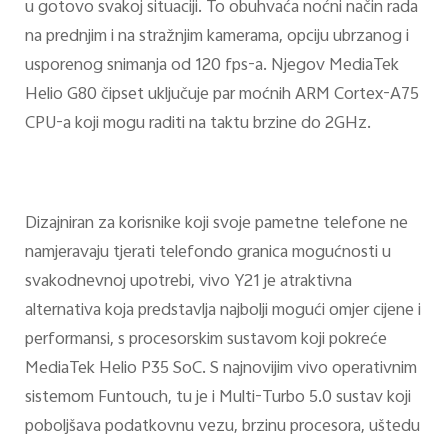
u gotovo svakoj situaciji. To obuhvaća noćni način rada
na prednjim i na stražnjim kamerama, opciju ubrzanog i
usporenog snimanja od 120 fps-a. Njegov MediaTek
Helio G80 čipset uključuje par moćnih ARM Cortex-A75
CPU-a koji mogu raditi na taktu brzine do 2GHz.
Dizajniran za korisnike koji svoje pametne telefone ne
namjeravaju tjerati telefondo granica mogućnosti u
svakodnevnoj upotrebi, vivo Y21 je atraktivna
alternativa koja predstavlja najbolji mogući omjer cijene i
performansi, s procesorskim sustavom koji pokreće
MediaTek Helio P35 SoC. S najnovijim vivo operativnim
sistemom Funtouch, tu je i Multi-Turbo 5.0 sustav koji
poboljšava podatkovnu vezu, brzinu procesora, uštedu