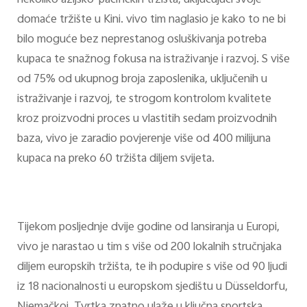
nekoliko azijsko-pacifičkih tržišta, uključujući svoje
domaće tržište u Kini. vivo tim naglasio je kako to ne bi
bilo moguće bez neprestanog osluškivanja potreba
kupaca te snažnog fokusa na istraživanje i razvoj. S više
od 75% od ukupnog broja zaposlenika, uključenih u
istraživanje i razvoj, te strogom kontrolom kvalitete
kroz proizvodni proces u vlastitih sedam proizvodnih
baza, vivo je zaradio povjerenje više od 400 milijuna
kupaca na preko 60 tržišta diljem svijeta.
Tijekom posljednje dvije godine od lansiranja u Europi,
vivo je narastao u tim s više od 200 lokalnih stručnjaka
diljem europskih tržišta, te ih podupire s više od 90 ljudi
iz 18 nacionalnosti u europskom sjedištu u Düsseldorfu,
Njemačkoj. Tvrtka znatno ulaže u ključna sportska