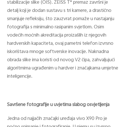
stabilizacije slike (OIS). ZEISS T* premaz završni je
detalj koji je dodan sustavu s tri kamere, a drastično
smanjuje refleksiju, što zauzvrat pomaže u nastajanju
fotografija s minimalno rasipanim svjetlom. Osim
vodećih moćnih akreditacija proizašlih iz njegovih
hardverskih kapaciteta, ovaj pametni telefon izvrsno
iskorištava mnoge softverske inovacije. Naknadna
obrada slike ima koristi od novog V2 čipa, zahvaljujući
algoritmima ugrađenim u hardver i značajkama umjetne
inteligencije.
Savršene fotografije u uvjetima slabog osvjetljenja
Jedna od najjačih značajki uređaja vivo X90 Pro je