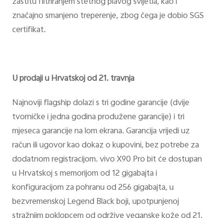
zaštitu filtriranjem štetnog plavog svijetla, kao i
značajno smanjeno treperenje, zbog čega je dobio SGS
certifikat.
U prodaji u Hrvatskoj od 21. travnja
Najnoviji flagship dolazi s tri godine garancije (dvije
tvorničke i jedna godina produžene garancije) i tri
mjeseca garancije na lom ekrana. Garancija vrijedi uz
račun ili ugovor kao dokaz o kupovini, bez potrebe za
dodatnom registracijom. vivo X90 Pro bit će dostupan
u Hrvatskoj s memorijom od 12 gigabajta i
konfiguracijom za pohranu od 256 gigabajta, u
bezvremenskoj Legend Black boji, upotpunjenoj
stražnjim poklopcem od održive veganske kože od 21.