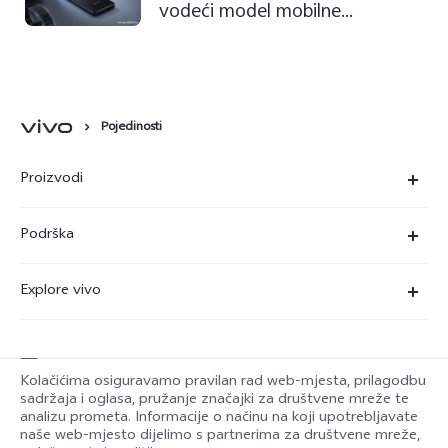
vodeći model mobilne
fotografije stiže u Hrvatsku
Pojedinosti
Proizvodi
X90 Pro
Podrška
X80 Lite
Servisni centar
Explore vivo
Y35
Provjera autentičnosti za IMEI
O nama
Y22s
Ažuriranje sustava
service@hrv.vivo.com
Pravne napomene
Y16
Kolačićima osiguravamo pravilan rad web-mjesta, prilagodbu
Korisnički priručnik
sadržaja i oglasa, pružanje značajki za društvene mreže te
Održivost
analizu prometa. Informacije o načinu na koji upotrebljavate
Y76 5G
Croatia | Odaberite državu/regiju
naše web-mjesto dijelimo s partnerima za društvene mreže,
Poslati na popravak