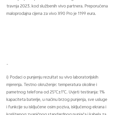
travnja 2023. kod službenih vivo partnera. Preporučena
maloprodajna cijena za vivo X90 Pro je 1199 eura.
-
i) Podaci o punjenju rezultat su vivo laboratorijskih
mjerenja. Testno okruženje: temperatura okoline i
pametnog telefona od 25℃±1℃. Uvjeti testiranja: 1%
kapaciteta baterije, u načinu brzog punjenja, sve usluge
i funkcije su isključene osim poziva, isključenog ekrana i
korištenog zvaničnog standardnog punjača i kabela za