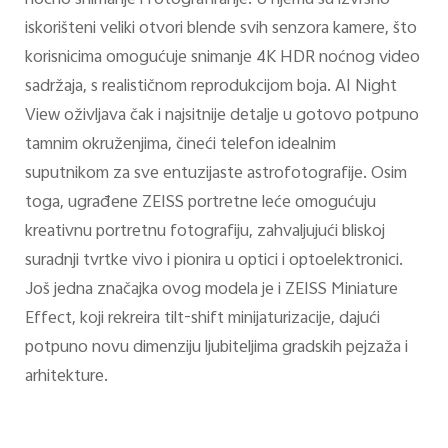
noćno snimanje i fotografiranje. U njemu su izvrsno
iskorišteni veliki otvori blende svih senzora kamere, što
korisnicima omogućuje snimanje 4K HDR noćnog video
sadržaja, s realističnom reprodukcijom boja. AI Night
View oživljava čak i najsitnije detalje u gotovo potpuno
tamnim okruženjima, čineći telefon idealnim
suputnikom za sve entuzijaste astrofotografije. Osim
toga, ugrađene ZEISS portretne leće omogućuju
kreativnu portretnu fotografiju, zahvaljujući bliskoj
suradnji tvrtke vivo i pionira u optici i optoelektronici.
Još jedna značajka ovog modela je i ZEISS Miniature
Effect, koji rekreira tilt-shift minijaturizacije, dajući
potpuno novu dimenziju ljubiteljima gradskih pejzaža i
arhitekture.