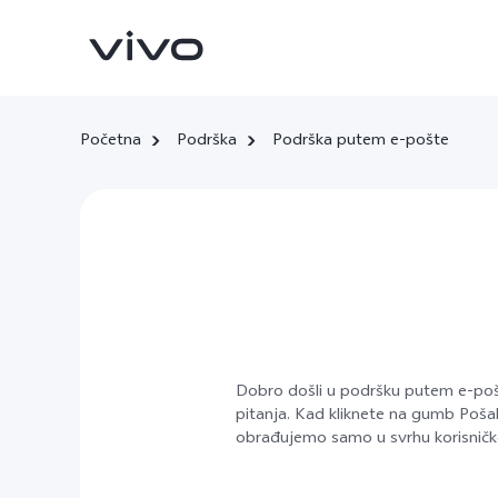
Početna
Podrška
Podrška putem e-pošte
X90 Pro
X80 Lite
novo
novo
Dobro došli u podršku putem e-pošte
pitanja. Kad kliknete na gumb Poša
obrađujemo samo u svrhu korisničk