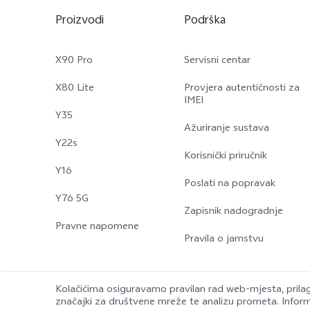
Proizvodi
Podrška
X90 Pro
Servisni centar
X80 Lite
Provjera autentičnosti za
IMEI
Y35
Ažuriranje sustava
Y22s
Korisnički priručnik
Y16
Poslati na popravak
Y76 5G
Zapisnik nadogradnje
Pravne napomene
Pravila o jamstvu
Kolačićima osiguravamo pravilan rad web-mjesta, prila
značajki za društvene mreže te analizu prometa. Informa
© 2026 vivo Mobile Communication Co., Ltd. Sva prava pridržana