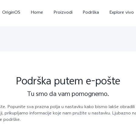
OriginOS
Home
Proizvodi
Podrška
Explore vivo
Podrška putem e-pošte
Tu smo da vam pomognemo.
Y35
Y22s
novo
novo
. Popunite sva prazna polja u nastavku kako bismo lakše obradili v
lji, prikupljamo informacije koje nam pružite u nastavku. Ljubazn
e podrške.