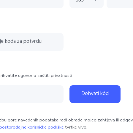
385
385
43
420
33
49
351
ihvatite ugovor o zaštiti privatnosti
381
421
Dohvati kôd
34
359
rebu gore navedenih podataka radi obrade mojeg zahtjeva ili odgov
30
i postprodajne korisničke podrške
tvrtke vivo.