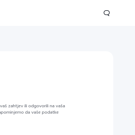
Y16
Y76 5G
novo
novo
aš zahtjev ili odgovorili na vaša
o napominjemo da vaše podatke