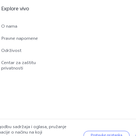
Explore vivo
O nama
Pravne napomene
Održivost
Centar za zaštitu
privatnosti
godbu sadržaja i oglasa, pružanje
cije o načinu na koji
.
|
vivo Pravila o privatnosti
|
vivo Politika o kolačićima
|
Podrška za zaštitu p
Postavke pristanka