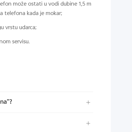
elefon može ostati u vodi dubine 1,5 m
nja telefona kada je mokar;
gu vrstu udarca;
enom servisu.
ona”?