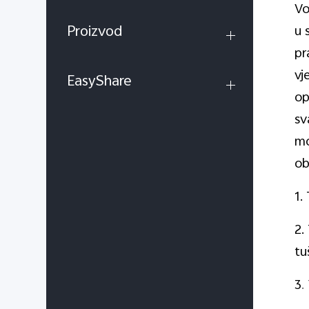
Vo
Proizvod
u 
pr
vj
EasyShare
op
sv
mo
ob
1.
2.
tu
3
.