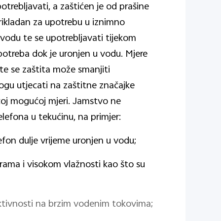
rebljavati, a zaštićen je od prašine
prikladan za upotrebu u iznimno
vodu te se upotrebljavati tijekom
 upotreba dok je uronjen u vodu. Mjere
 te se zaštita može smanjiti
gu utjecati na zaštitne značajke
ćoj mogućoj mjeri. Jamstvo ne
efona u tekućinu, na primjer:
elefon dulje vrijeme uronjen u vodu;
rama i visokom vlažnosti kao što su
 aktivnosti na brzim vodenim tokovima;