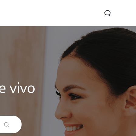
e vivo
Y16
Y76 5G
novo
novo