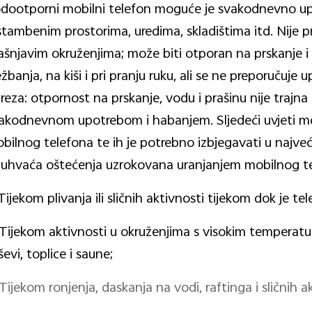
dootporni mobilni telefon moguće je svakodnevno upot
stambenim prostorima, uredima, skladištima itd. Nije 
ašnjavim okruženjima; može biti otporan na prskanje i 
ežbanja, na kiši i pri pranju ruku, ali se ne preporučuje
reza: otpornost na prskanje, vodu i prašinu nije trajna
akodnevnom upotrebom i habanjem. Sljedeći uvjeti mo
bilnog telefona te ih je potrebno izbjegavati u najve
uhvaća oštećenja uzrokovana uranjanjem mobilnog tel
 Tijekom plivanja ili sličnih aktivnosti tijekom dok je t
 Tijekom aktivnosti u okruženjima s visokim temperatu
ševi, toplice i saune;
 Tijekom ronjenja, daskanja na vodi, raftinga i sličnih