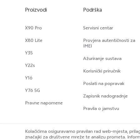
Proizvodi
Podrška
X90 Pro
Servisni centar
X80 Lite
Provjera autentičnosti za
IMEI
Y35
Ažuriranje sustava
Y22s
Korisnički priručnik
Y16
Poslati na popravak
Y76 5G
Zapisnik nadogradnje
Pravne napomene
Pravila o jamstvu
Kolačićima osiguravamo pravilan rad web-mjesta, prila
značajki za društvene mreže te analizu prometa. Informa
© 2026 vivo Mobile Communication Co., Ltd. Sva prava pridržana