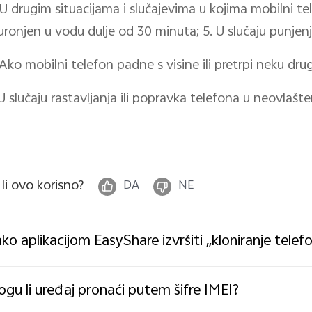
 U drugim situacijama i slučajevima u kojima mobilni t
i uronjen u vodu dulje od 30 minuta; 5. U slučaju punje
 Ako mobilni telefon padne s visine ili pretrpi neku dru
 U slučaju rastavljanja ili popravka telefona u neovlašt
 li ovo korisno?
DA
NE
ko aplikacijom EasyShare izvršiti „kloniranje telef
gu li uređaj pronaći putem šifre IMEI?