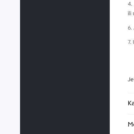
4.
il
6.
7.
Je
Ka
Mo