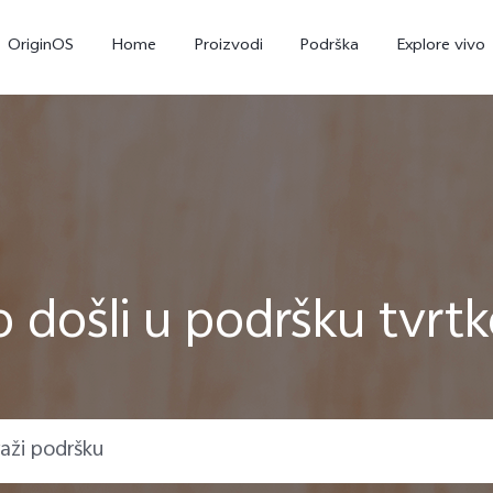
OriginOS
Home
Proizvodi
Podrška
Explore vivo
 došli u podršku tvrtk
Y35
Y22s
novo
novo