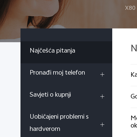
X80 
N
Najčešća pitanja
Pronađi moj telefon
Ka
Savjeti o kupnji
Gd
Uobičajeni problemi s
Mo
ok
hardverom