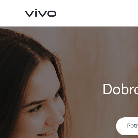
Dobro
X90 Pro
X80 Lite
novo
novo