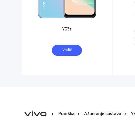
Y33s
Vodič
Podrška
Ažuriranje sustava
Y