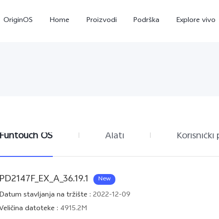
OriginOS
Home
Proizvodi
Podrška
Explore vivo
Funtouch OS
Alati
Korisnički 
Y35
Y22s
novo
novo
PD2147F_EX_A_36.19.1
New
Datum stavljanja na tržište
:
2022-12-09
Veličina datoteke
:
4915.2M