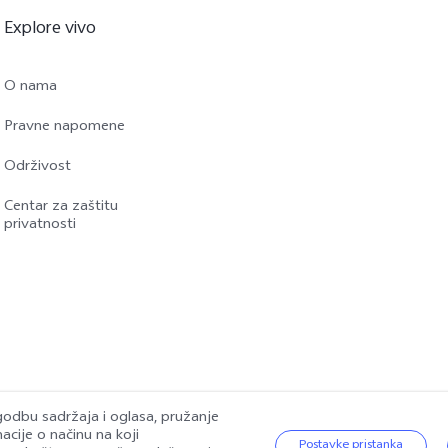
Explore vivo
O nama
Pravne napomene
Održivost
Centar za zaštitu
privatnosti
godbu sadržaja i oglasa, pružanje
cije o načinu na koji
.
|
vivo Pravila o privatnosti
|
vivo Politika o kolačićima
|
Podrška za zaštitu p
Postavke pristanka