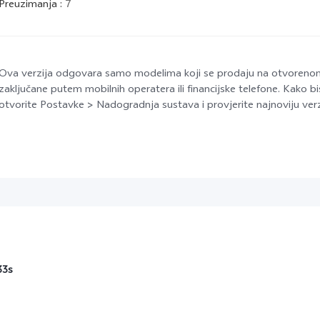
Preuzimanja
:
7
Ova verzija odgovara samo modelima koji se prodaju na otvorenom t
zaključane putem mobilnih operatera ili financijske telefone. Kako bi
otvorite Postavke > Nadogradnja sustava i provjerite najnoviju verz
33s