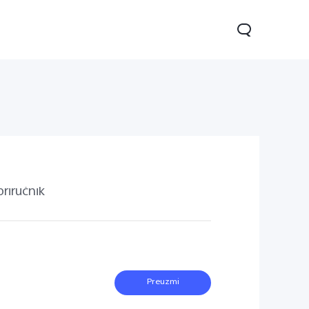
priručnik
Y16
Y76 5G
novo
novo
Preuzmi