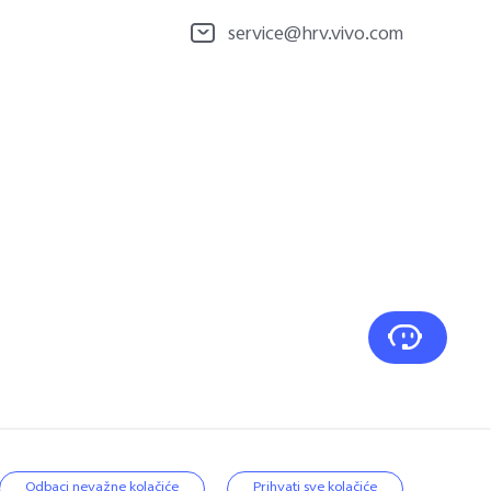
service@hrv.vivo.com
rivatnosti
|
Croatia | Odaberite
Odbaci nevažne kolačiće
Prihvati sve kolačiće