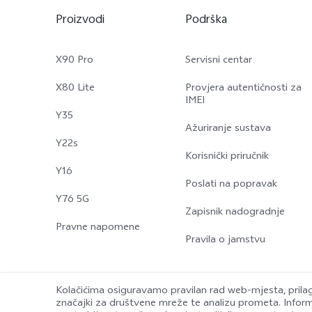
Proizvodi
Podrška
X90 Pro
Servisni centar
X80 Lite
Provjera autentičnosti za
IMEI
Y35
Ažuriranje sustava
Y22s
Korisnički priručnik
Y16
Poslati na popravak
Y76 5G
Zapisnik nadogradnje
Pravne napomene
Pravila o jamstvu
Kolačićima osiguravamo pravilan rad web-mjesta, prila
značajki za društvene mreže te analizu prometa. Informa
© 2026 vivo Mobile Communication Co., Ltd. Sva prava pridržana