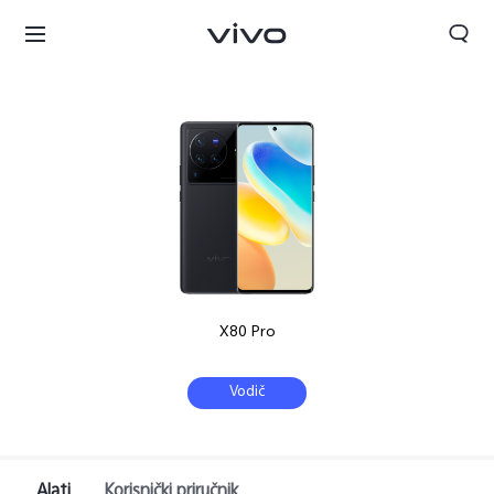
X80 Pro
Vodič
Croatia | Odaberite državu/regiju
Alati
Korisnički priručnik