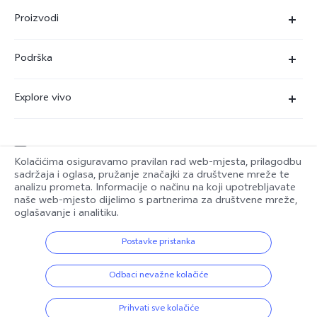
Proizvodi
X90 Pro
Podrška
X80 Lite
Servisni centar
Explore vivo
Y35
Provjera autentičnosti za IMEI
O nama
Y22s
Ažuriranje sustava
service@hrv.vivo.com
Pravne napomene
Y16
Kolačićima osiguravamo pravilan rad web-mjesta, prilagodbu
Korisnički priručnik
sadržaja i oglasa, pružanje značajki za društvene mreže te
Održivost
analizu prometa. Informacije o načinu na koji upotrebljavate
Y76 5G
Croatia | Odaberite državu/regiju
naše web-mjesto dijelimo s partnerima za društvene mreže,
Poslati na popravak
Centar za zaštitu privatnosti
oglašavanje i analitiku.
Pravne napomene
Zapisnik nadogradnje
Postavke pristanka
© 2026 vivo Mobile Communication Co., Ltd. Sva prava pridržana.
Pravila o jamstvu
vivo Pravila o privatnosti
|
vivo Politika o kolačićima
|
Odbaci nevažne kolačiće
Podrška za zaštitu privatnosti
|
Pravila o podacima tvrtke vivo
|
Postavka kolačića
Prihvati sve kolačiće