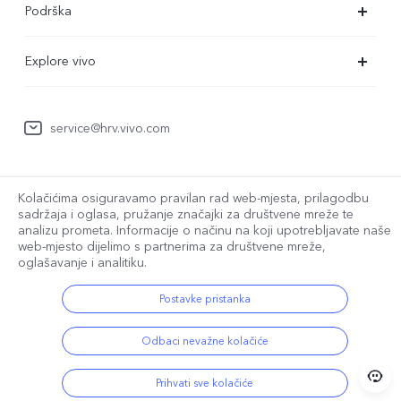
Podrška
X80 Lite
Servisni centar
Explore vivo
Y35
Provjera autentičnosti za IMEI
O nama
Y22s
Ažuriranje sustava
service@hrv.vivo.com
Pravne napomene
Y16
Korisnički priručnik
Održivost
Y76 5G
Croatia | Odaberite državu/regiju
Poslati na popravak
Kolačićima osiguravamo pravilan rad web-mjesta, prilagodbu
Centar za zaštitu privatnosti
sadržaja i oglasa, pružanje značajki za društvene mreže te
Pravne napomene
Zapisnik nadogradnje
analizu prometa. Informacije o načinu na koji upotrebljavate naše
web-mjesto dijelimo s partnerima za društvene mreže,
© 2026 vivo Mobile Communication Co., Ltd. Sva prava pridržana.
oglašavanje i analitiku.
Pravila o jamstvu
vivo Pravila o privatnosti
|
vivo Politika o kolačićima
|
Podrška za zaštitu privatnosti
|
Pravila o podacima tvrtke vivo
Postavke pristanka
Odbaci nevažne kolačiće
Prihvati sve kolačiće