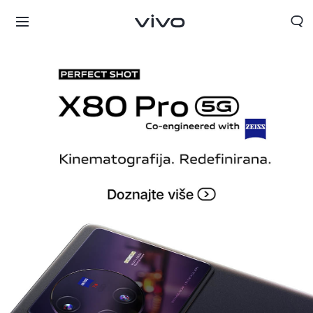
Croatia | Odaberite državu/regiju