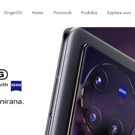
OriginOS
Home
Proizvodi
Podrška
Explore vivo
Y35
Y22s
novo
novo