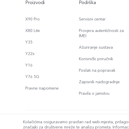
Proizvodi
Podrška
X90 Pro
Servisni centar
X80 Lite
Provjera autentičnosti za
IMEI
Y35
Ažuriranje sustava
Y22s
Korisnički priručnik
Y16
Poslati na popravak
Y76 5G
Zapisnik nadogradnje
Pravne napomene
Pravila o jamstvu
© 2026 vivo Mobile Communication Co., Ltd. Sva prava pridržan
Kolačićima osiguravamo pravilan rad web-mjesta, prilago
značajki za društvene mreže te analizu prometa. Informaci
Pravila o podacima tvrtke vivo
|
Postavka kolačića