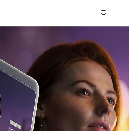
Y16
Y76 5G
novo
novo