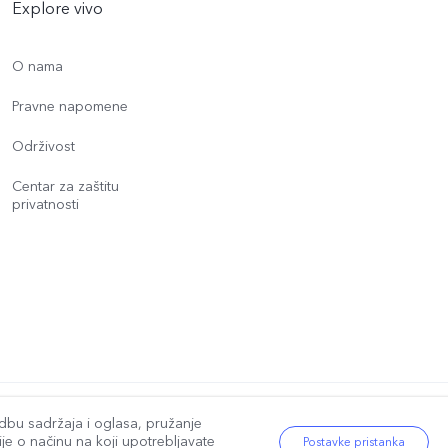
Explore vivo
O nama
Pravne napomene
Održivost
Centar za zaštitu
privatnosti
a.
|
vivo Pravila o privatnosti
|
vivo Politika o kolačićima
|
Podrška za zaštitu p
dbu sadržaja i oglasa, pružanje
je o načinu na koji upotrebljavate
Postavke pristanka