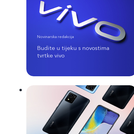
Novinarska redakcija
Budite u tijeku s novostima
tvrtke vivo