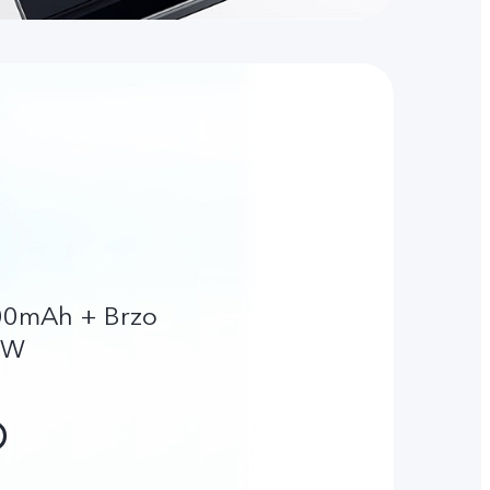
000mAh + Brzo
8W