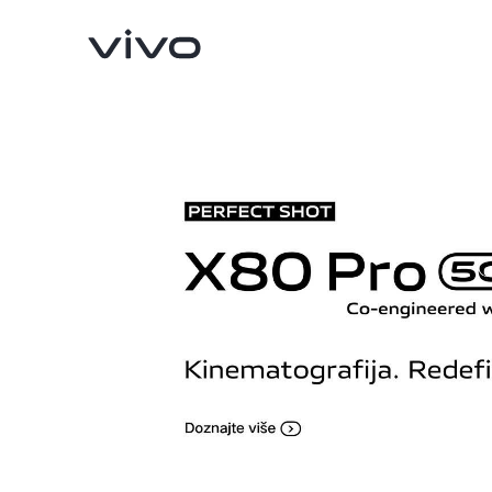
X90 Pro
X80 Lite
novo
novo