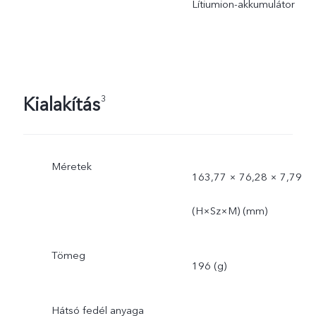
Lítiumion-akkumulátor
Kialakítás
3
Méretek
163,77 × 76,28 × 7,79
(H×Sz×M) (mm)
Tömeg
196 (g)
Hátsó fedél anyaga