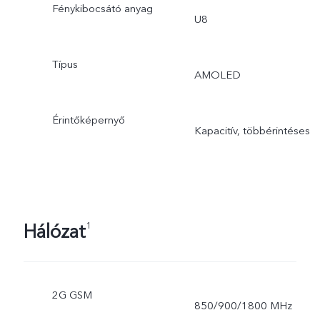
Fénykibocsátó anyag
U8
Típus
AMOLED
Érintőképernyő
Kapacitív, többérintéses
Hálózat
1
2G GSM
850/900/1800 MHz