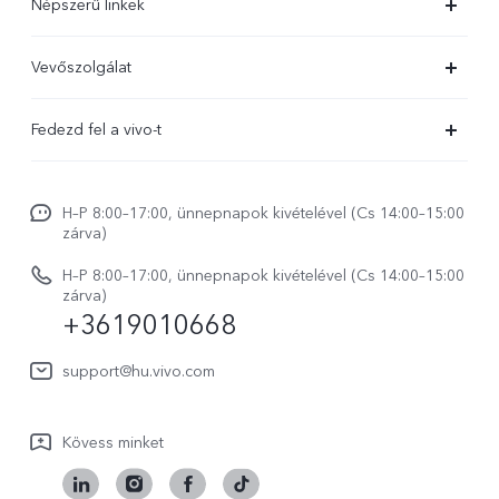
Népszerű linkek
X300 Ultra
Vevőszolgálat
X300 FE
Szolgáltató központ
Fedezd fel a vivo-t
X300 Pro
IMEI hitelesítés
Hírek
X300
Rendszerfrissítés
H–P 8:00–17:00, ünnepnapok kivételével (Cs 14:00–15:00
Jogi szabályozás
V70
zárva)
vivo Jótállási Politika
Rólunk
V70 FE
H–P 8:00–17:00, ünnepnapok kivételével (Cs 14:00–15:00
Vevőszolgálati adatvédelmi nyilatkozat
zárva)
vivo Személyes Adatok Védelme
+3619010668
Y31 5G
LUT-ok letöltése a Log helyreállításához
vivo Buds Air3
support@hu.vivo.com
Kövess minket