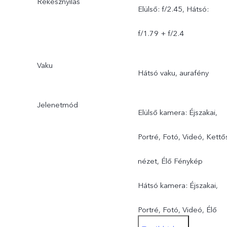
Rekesznyílás
Elülső: f/2.45, Hátsó:
f/1.79 + f/2.4
Vaku
Hátsó vaku, aurafény
Jelenetmód
Elülső kamera: Éjszakai,
Portré, Fotó, Videó, Kettő
nézet, Élő Fénykép
Hátsó kamera: Éjszakai,
Portré, Fotó, Videó, Élő