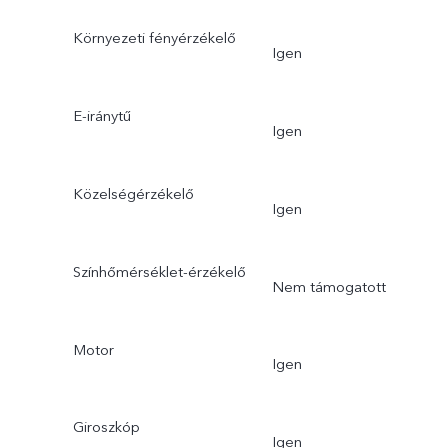
Környezeti fényérzékelő
Igen
E-iránytű
Igen
Közelségérzékelő
Igen
Színhőmérséklet-érzékelő
Nem támogatott
Motor
Igen
Giroszkóp
Igen