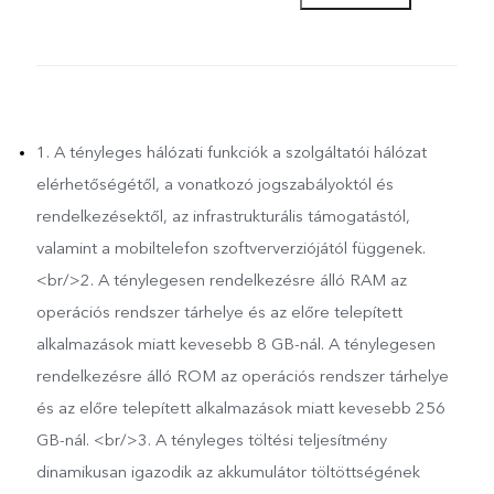
2. A készülék más
szerkezeti részeiben
szándékosan felhasznált
1. A tényleges hálózati funkciók a szolgáltatói hálózat
elérhetőségétől, a vonatkozó jogszabályoktól és
újrahasznosított anyag
rendelkezésektől, az infrastrukturális támogatástól,
valamint a mobiltelefon szoftververziójától függenek.
(fogyasztó előtti vagy
<br/>2. A ténylegesen rendelkezésre álló RAM az
utáni) százalékos aránya:
operációs rendszer tárhelye és az előre telepített
alkalmazások miatt kevesebb 8 GB-nál. A ténylegesen
57,78%
rendelkezésre álló ROM az operációs rendszer tárhelye
és az előre telepített alkalmazások miatt kevesebb 256
GB-nál. <br/>3. A tényleges töltési teljesítmény
dinamikusan igazodik az akkumulátor töltöttségének