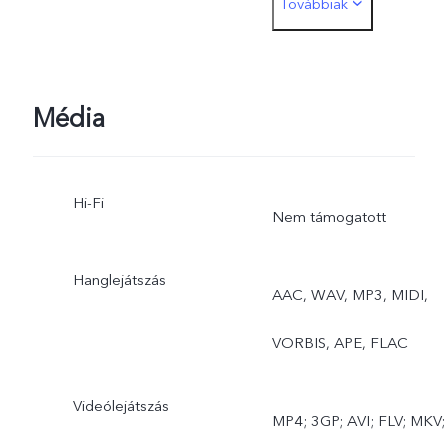
Továbbiak
fénykép, Nagy felbontás,
Panoráma,
Dokumentumok, Lass-
Média
mozg, Gyorsított felvétel,
Hi-Fi
Szuperhold, Pro, Kettős
Nem támogatott
nézet
Hanglejátszás
AAC, WAV, MP3, MIDI,
VORBIS, APE, FLAC
Videólejátszás
MP4; 3GP; AVI; FLV; MKV;