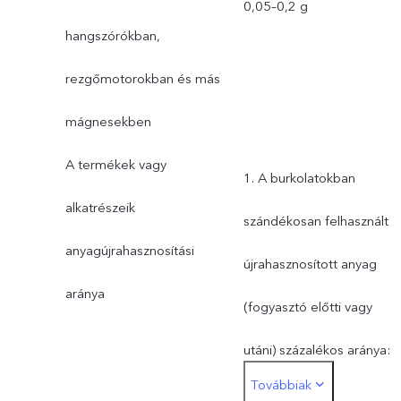
0,05–0,2 g
hangszórókban,
rezgőmotorokban és más
mágnesekben
A termékek vagy
1. A burkolatokban
alkatrészeik
szándékosan felhasznált
anyagújrahasznosítási
újrahasznosított anyag
aránya
(fogyasztó előtti vagy
utáni) százalékos aránya:
Továbbiak
14,25%