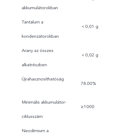
akkumulátorokban
Tantalum a
＜0,01 g
kondenzátorokban
Arany az összes
＜0,02 g
alkatrészben
Újrahasznosíthatóság
78.00%
Minimális akkumulátor-
≥1000
ciklusszám
Neodímium a