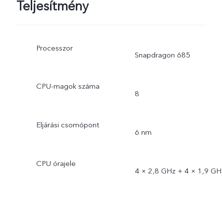
Teljesítmény
Processzor
Snapdragon 685
CPU-magok száma
8
Eljárási csomópont
6 nm
CPU órajele
4 × 2,8 GHz + 4 × 1,9 GH