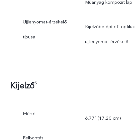
Műanyag kompozit lap
Ujjlenyomat-érzékelő
Kijelzőbe épített optikai
típusa
ujjlenyomat-érzékelő
Kijelző
5
Méret
6,77″ (17,20 cm)
Felbontás