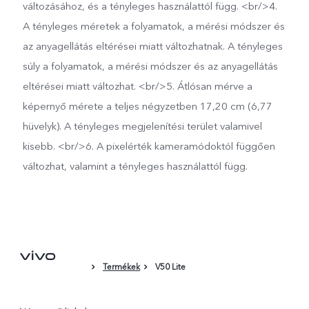
változásához, és a tényleges használattól függ. <br/>4.
A tényleges méretek a folyamatok, a mérési módszer és
az anyagellátás eltérései miatt változhatnak. A tényleges
súly a folyamatok, a mérési módszer és az anyagellátás
eltérései miatt változhat. <br/>5. Átlósan mérve a
képernyő mérete a teljes négyzetben 17,20 cm (6,77
hüvelyk). A tényleges megjelenítési terület valamivel
kisebb. <br/>6. A pixelérték kameramódoktól függően
változhat, valamint a tényleges használattól függ.
Termékek
V50 Lite