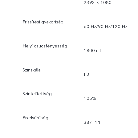
2392 × 1080
Frissítési gyakoriság
60 Hz/90 Hz/120 Hz
Helyi csúcsfényesség
1800 nit
Színskála
P3
Színtelítettség
105%
Pixelsűrűség
387 PPI