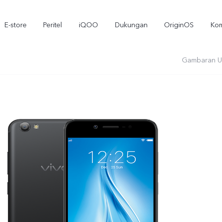
E-store
Peritel
iQOO
Dukungan
OriginOS
Kom
Gambaran 