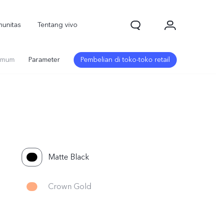
unitas
Tentang vivo
Umum
Parameter
Pembelian di toko-toko retail
Matte Black
Crown Gold