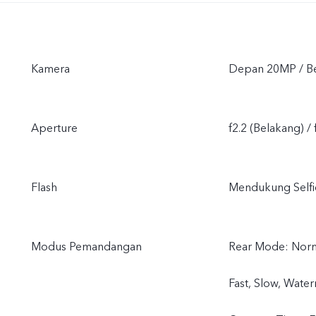
Kamera
Depan 20MP / B
Aperture
f2.2 (Belakang) /
Flash
Mendukung Selfie
Modus Pemandangan
Rear Mode: Norma
Fast, Slow, Wate