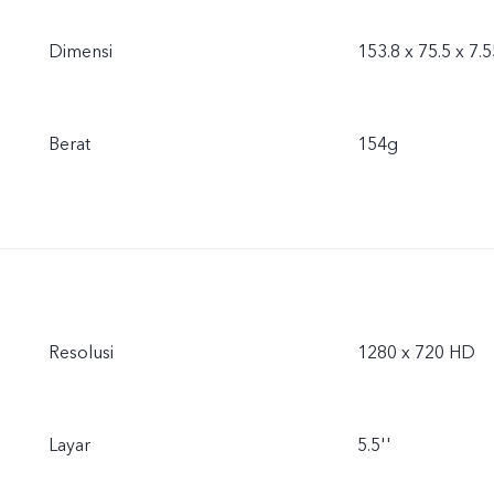
Dimensi
153.8 x 75.5 x 7
Berat
154g
Resolusi
1280 x 720 HD
Layar
5.5''