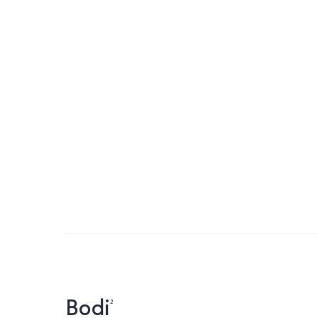
Bodi
²