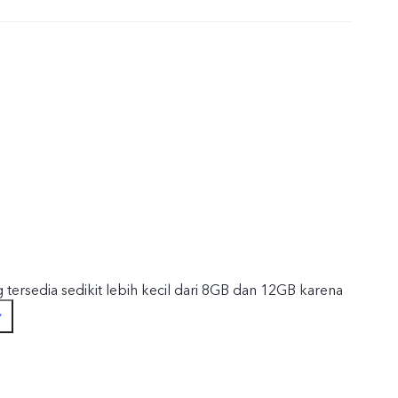
tersedia sedikit lebih kecil dari 8GB dan 12GB karena
em operasi dan aplikasi bawaan.
 tersedia sedikit lebih kecil dari 256GB dan 512GB karena