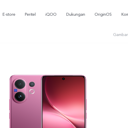
E-store
Peritel
iQOO
Dukungan
OriginOS
Kom
Gambar