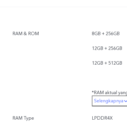
RAM & ROM
8GB + 256GB
12GB + 256GB
12GB + 512GB
*RAM aktual yang 
Selengkapnya
penyimpanan sist
RAM Type
LPDDR4X
*ROM aktual yang