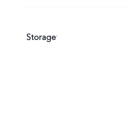
Storage
₁