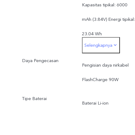
Kapasitas tipikal: 6000
mAh (3.84V) Energi tipikal:
23.04 Wh
Selengkapnya
Kapasitas terukur: 5865
Daya Pengecasan
mAh (3.84V) Energi
Pengisian daya nirkabel
terukur: 22.53 Wh
FlashCharge 90W
Tipe Baterai
Baterai Li-ion