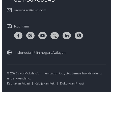
CSR
Lihat Semua
Layanan Perbaikan Antar Jemput
service.id@vivo.com
Pusat Privasi vivo
Vast Finance
Keberlanjutan
Ikuti kami
Unduh LUT untuk Memulihkan Log
Indonesia | Pilih negara/wilayah
© 2026 vivo Mobile Communication Co., Ltd. Semua hak dilindungi
undang-undang.
Kebijakan Privasi
|
Kebijakan Kuki
|
Dukungan Privasi