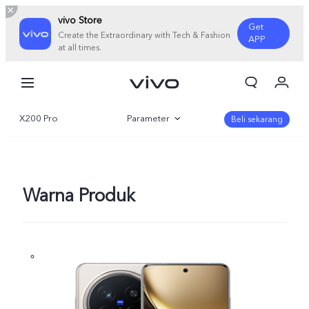
vivo Store
Get
Create the Extraordinary with Tech & Fashion
APP
at all times.
Orderan saya
Keranjang
X200 Pro
Parameter
Masuk/Daftar
Beli sekarang
Akun Saya
Gambaran Umum
Galeri
Warna Produk