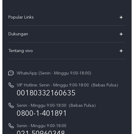
Popular Links
Y500
Dukungan
T5
FAQs
Tentang vivo
T5 Pro
Service Center
Info vivo
Y31d Pro
Funtouch OS
WhatsApp (Senin - Minggu 9:00-18:00)
Sejarah
V70
Pembaruan Sistem
VIP Hotline: Senin - Minggu 9:00-18:00（Bebas Pulsa）
Berita
V70 FE
00180332160635
Harga Spare Part
Karir
Y05
Senin - Minggu 9:00-18:00（Bebas Pulsa）
Otentikasi IMEI
Pemberitahuan Hukum
0800-1-401891
X300 Pro
Cek status perbaikan
Tentang Kami
Senin - Minggu 9:00-18:00
Gerai Terdekat
Kebijakan Garansi vivo
021-50960348