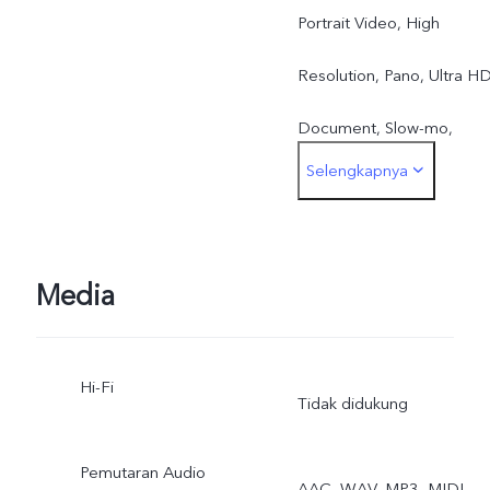
Portrait Video, High
Resolution, Pano, Ultra H
Document, Slow-mo,
Selengkapnya
Time-lapse, Stage, Pro,
Street Photography Mode
Media
Hi-Fi
Tidak didukung
Pemutaran Audio
AAC, WAV, MP3, MIDI,