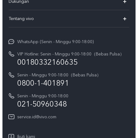
Dukungan
T5
FAQs
Tentang vivo
T5 Pro
Service Center
Info vivo
Y31d Pro
Funtouch OS
WhatsApp (Senin - Minggu 9:00-18:00)
Sejarah
V70
Pembaruan Sistem
VIP Hotline: Senin - Minggu 9:00-18:00（Bebas Pulsa）
Berita
V70 FE
00180332160635
Harga Spare Part
Karir
Y05
Senin - Minggu 9:00-18:00（Bebas Pulsa）
Otentikasi IMEI
Pemberitahuan Hukum
0800-1-401891
X300 Pro
Cek status perbaikan
Tentang Kami
Senin - Minggu 9:00-18:00
Gerai Terdekat
Kebijakan Garansi vivo
021-50960348
CSR
Lihat Semua
Layanan Perbaikan Antar Jemput
service.id@vivo.com
Pusat Privasi vivo
Vast Finance
Keberlanjutan
Ikuti kami