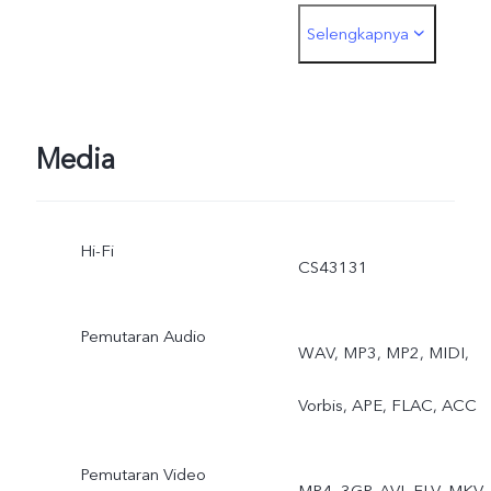
Selengkapnya
Supermoon, Ultra HD
Document, Astro Mode,
Pro Sports Mode, Long
Media
Exposure, Double
Hi-Fi
Exposure, Dual-View
CS43131
Video, AI Group Portrait
Pemutaran Audio
WAV, MP3, MP2, MIDI,
Vorbis, APE, FLAC, ACC
Pemutaran Video
MP4, 3GP, AVI, FLV, MKV