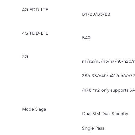
4G FDD-LTE
B1/B3/B5/B8
4G TDD-LTE
B40
5G
n1/n2/n3/n5/n7/n8/n20/
28/n38/n40/n41/n66/n7
/n78 *n2 only supports SA
Mode Siaga
Dual SIM Dual Standby
Single Pass