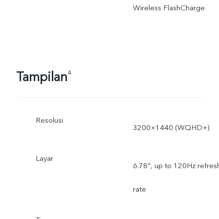
Wireless FlashCharge
Tampilan
4
Resolusi
3200×1440 (WQHD+)
Layar
6.78", up to 120Hz refres
rate