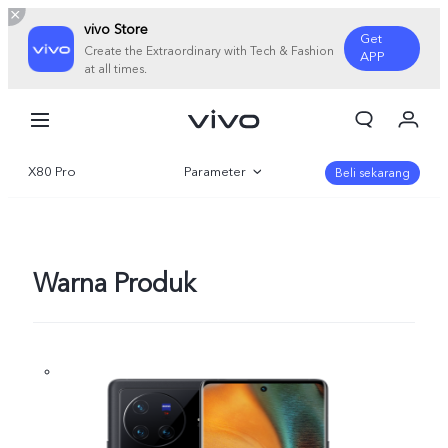
vivo Store
Get
Create the Extraordinary with Tech & Fashion
APP
at all times.
Orderan saya
Keranjang
X80 Pro
Parameter
Masuk/Daftar
Beli sekarang
Akun Saya
Gambaran Umum
Galeri
Warna Produk