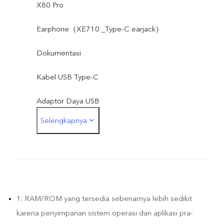
X80 Pro
Earphone（XE710 _Type-C earjack）
Dokumentasi
Kabel USB Type-C
Adaptor Daya USB
Selengkapnya
Ejektor SIM
Case Pelindung
Lapisan Pelindung Layar (diaplikasikan)
Kartu Garansi
1. RAM/ROM yang tersedia sebenarnya lebih sedikit
karena penyimpanan sistem operasi dan aplikasi pra-