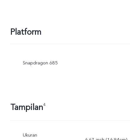
Platform
Snapdragon 685
Tampilan
4
Ukuran
6.67-inch (16.94cm)