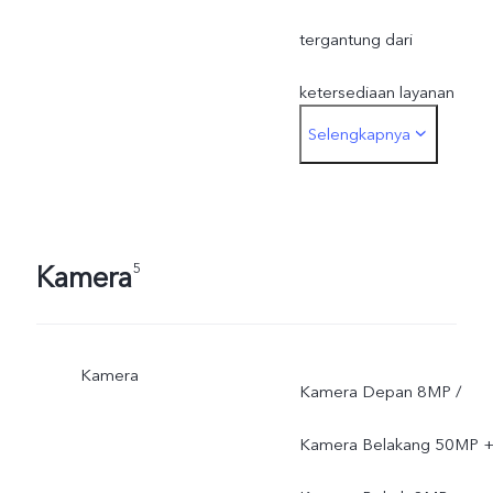
tergantung dari
ketersediaan layanan
Selengkapnya
jaringan operator,
ketentuan dan hukum yan
berlaku, dukungan
Kamera
5
infrastrukstur dan versi
software ponsel.
Kamera
Kamera Depan 8MP /
Kamera Belakang 50MP 