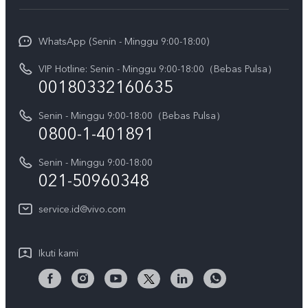
Service Center
Info vivo
Y31d Pro
Funtouch OS
WhatsApp (Senin - Minggu 9:00-18:00)
Sejarah
V70
Pembaruan Sistem
VIP Hotline: Senin - Minggu 9:00-18:00（Bebas Pulsa）
Berita
V70 FE
00180332160635
Harga Spare Part
Karir
Y05
Senin - Minggu 9:00-18:00（Bebas Pulsa）
Otentikasi IMEI
Pemberitahuan Hukum
0800-1-401891
X300 Pro
Cek status perbaikan
Tentang Kami
Senin - Minggu 9:00-18:00
Gerai Terdekat
Kebijakan Garansi vivo
021-50960348
CSR
Lihat Semua
Layanan Perbaikan Antar Jemput
service.id@vivo.com
Pusat Privasi vivo
Vast Finance
Keberlanjutan
Ikuti kami
Unduh LUT untuk Memulihkan Log