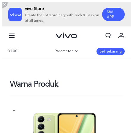
vivo Store
Get
Create the Extraordinary with Tech & Fashion
APP
at all times.
Orderan saya
Keranjang
Y100
Parameter
Masuk/Daftar
Beli sekarang
Akun Saya
Gambaran Umum
Galeri
Warna Produk