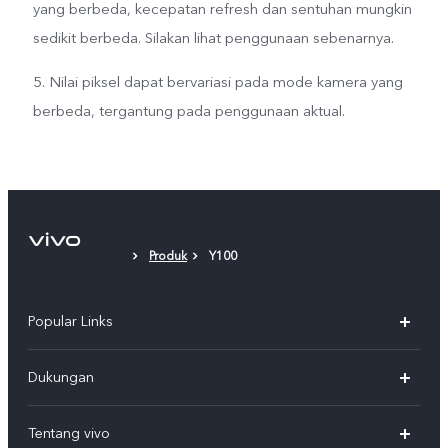
yang berbeda, kecepatan refresh dan sentuhan mungkin
sedikit berbeda. Silakan lihat penggunaan sebenarnya.
5. Nilai piksel dapat bervariasi pada mode kamera yang
berbeda, tergantung pada penggunaan aktual.
Produk
Y100
Popular Links
Y500
Dukungan
T5
FAQs
Tentang vivo
T5 Pro