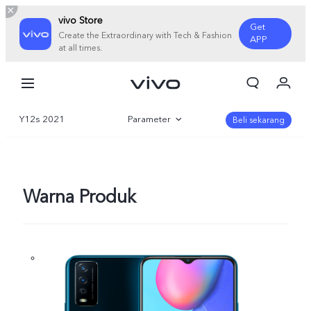
vivo Store
Get
Create the Extraordinary with Tech & Fashion
APP
at all times.
Orderan saya
Keranjang
Y12s 2021
Parameter
Masuk/Daftar
Beli sekarang
Akun Saya
Gambaran Umum
Warna Produk