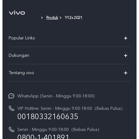
Produk
Y12s 2021
Popular Links
Y500
Dukungan
T5
FAQs
Tentang vivo
T5 Pro
Service Center
Info vivo
Y31d Pro
Funtouch OS
WhatsApp (Senin - Minggu 9:00-18:00)
Sejarah
V70
Pembaruan Sistem
VIP Hotline: Senin - Minggu 9:00-18:00（Bebas Pulsa）
Berita
V70 FE
00180332160635
Harga Spare Part
Karir
Y05
Senin - Minggu 9:00-18:00（Bebas Pulsa）
Otentikasi IMEI
Pemberitahuan Hukum
0800-1-401891
X300 Pro