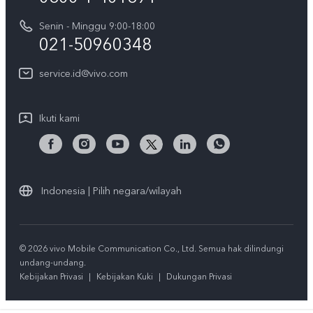
Cek status perbaikan
Tentang Kami
Senin - Minggu 9:00-18:00
Gerai Terdekat
Kebijakan Garansi vivo
021-50960348
CSR
Lihat Semua
Layanan Perbaikan Antar Jemput
service.id@vivo.com
Pusat Privasi vivo
Vast Finance
Keberlanjutan
Ikuti kami
Unduh LUT untuk Memulihkan Log
Indonesia | Pilih negara/wilayah
© 2026 vivo Mobile Communication Co., Ltd. Semua hak dilindungi
undang-undang.
Kebijakan Privasi
|
Kebijakan Kuki
|
Dukungan Privasi