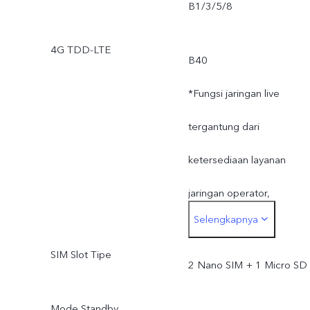
B1/3/5/8
4G TDD-LTE
B40
*Fungsi jaringan live
tergantung dari
ketersediaan layanan
jaringan operator,
Selengkapnya
ketentuan dan hukum yan
SIM Slot Tipe
berlaku, dukungan
2 Nano SIM + 1 Micro SD
infrastrukstur dan versi
Mode Standby