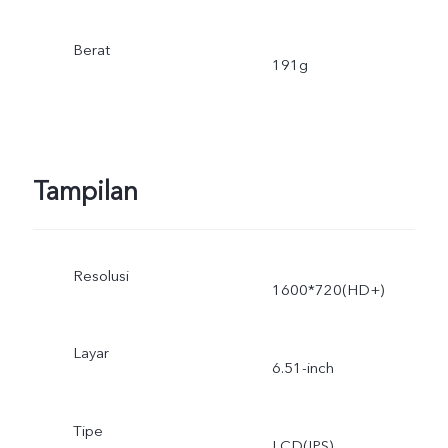
Berat
191g
Tampilan
Resolusi
1600*720(HD+)
Layar
6.51-inch
Tipe
LCD(IPS)