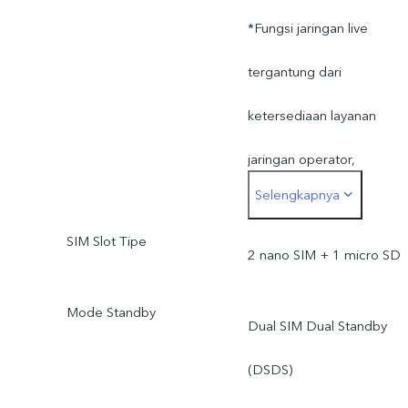
*Fungsi jaringan live
tergantung dari
ketersediaan layanan
jaringan operator,
Selengkapnya
ketentuan dan hukum yan
SIM Slot Tipe
berlaku, dukungan
2 nano SIM + 1 micro SD
infrastrukstur dan versi
Mode Standby
Dual SIM Dual Standby
software ponsel;
(DSDS)