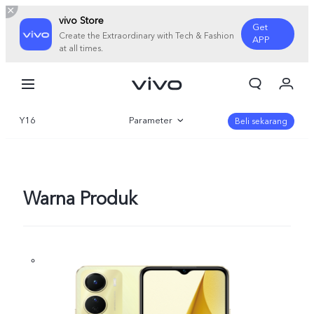
vivo Store
Get
Create the Extraordinary with Tech & Fashion
APP
at all times.
Orderan saya
Keranjang
Y16
Parameter
Masuk/Daftar
Beli sekarang
Akun Saya
Gambaran Umum
Galeri
Warna Produk