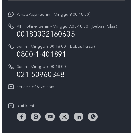
Info vivo
Y31d Pro
Funtouch OS
WhatsApp (Senin - Minggu 9:00-18:00)
Sejarah
V70
Pembaruan Sistem
VIP Hotline: Senin - Minggu 9:00-18:00（Bebas Pulsa）
Berita
V70 FE
00180332160635
Harga Spare Part
Karir
Y05
Senin - Minggu 9:00-18:00（Bebas Pulsa）
Otentikasi IMEI
Pemberitahuan Hukum
0800-1-401891
X300 Pro
Cek status perbaikan
Tentang Kami
Senin - Minggu 9:00-18:00
Gerai Terdekat
Kebijakan Garansi vivo
021-50960348
CSR
Lihat Semua
Layanan Perbaikan Antar Jemput
service.id@vivo.com
Pusat Privasi vivo
Vast Finance
Keberlanjutan
Ikuti kami
Unduh LUT untuk Memulihkan Log