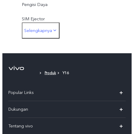
Pengisi Daya
SIM Ejector
Selengkapnya
Lapisan Pelindung Layar (diaplikasikan)
Produk
Y16
Popular Links
Y500
Dukungan
T5
FAQs
Tentang vivo
T5 Pro
Service Center