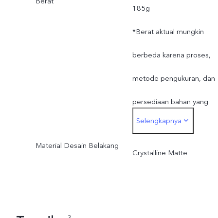
Berat
metode pengukuran, dan
185g
persediaan bahan yang
*Berat aktual mungkin
bervariasi.
berbeda karena proses,
metode pengukuran, dan
persediaan bahan yang
Selengkapnya
bervariasi.
Material Desain Belakang
Crystalline Matte
3