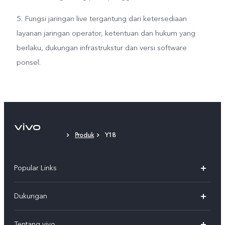
5. Fungsi jaringan live tergantung dari ketersediaan
layanan jaringan operator, ketentuan dan hukum yang
berlaku, dukungan infrastrukstur dan versi software
ponsel.
Produk
Y18
Popular Links
Y500
Dukungan
T5
FAQs
Tentang vivo