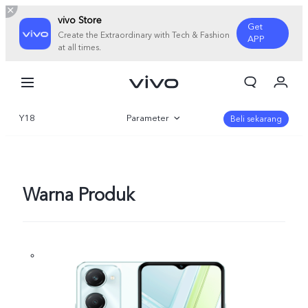
vivo Store
Get
Create the Extraordinary with Tech & Fashion
APP
at all times.
Orderan saya
Keranjang
Y18
Parameter
Masuk/Daftar
Beli sekarang
Akun Saya
Gambaran Umum
Galeri
Warna Produk