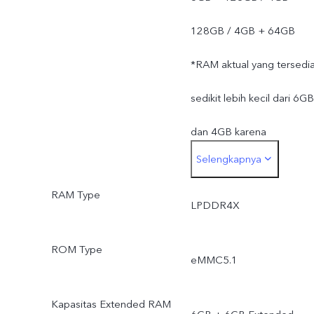
128GB / 4GB + 64GB
*RAM aktual yang tersedi
sedikit lebih kecil dari 6GB
dan 4GB karena
Selengkapnya
penyimpanan sistem
RAM Type
operasi dan aplikasi
LPDDR4X
bawaan.
ROM Type
eMMC5.1
*ROM aktual yang tersedi
sedikit lebih kecil dari
Kapasitas Extended RAM