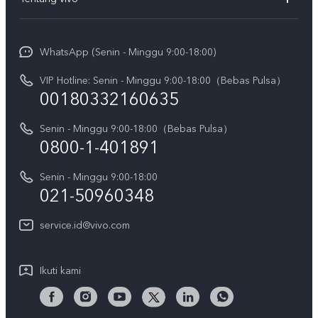
T5 Pro
Service Center
Info vivo
Y31d Pro
Funtouch OS
WhatsApp (Senin - Minggu 9:00-18:00)
Sejarah
V70
Pembaruan Sistem
VIP Hotline: Senin - Minggu 9:00-18:00（Bebas Pulsa）
Berita
V70 FE
00180332160635
Harga Spare Part
Karir
Y05
Senin - Minggu 9:00-18:00（Bebas Pulsa）
Otentikasi IMEI
Pemberitahuan Hukum
0800-1-401891
X300 Pro
Cek status perbaikan
Tentang Kami
Senin - Minggu 9:00-18:00
Gerai Terdekat
Kebijakan Garansi vivo
021-50960348
CSR
Lihat Semua
Layanan Perbaikan Antar Jemput
service.id@vivo.com
Pusat Privasi vivo
Vast Finance
Keberlanjutan
Ikuti kami
Unduh LUT untuk Memulihkan Log