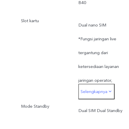
B40
Slot kartu
Dual nano SIM
*Fungsi jaringan live
tergantung dari
ketersediaan layanan
jaringan operator,
Selengkapnya
ketentuan dan hukum yan
Mode Standby
berlaku, dukungan
Dual SIM Dual Standby
infrastrukstur dan versi