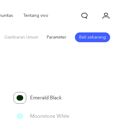
unitas
Tentang vivo
Gambaran Umum
Parameter
Beli sekarang
Emerald Black
1d Pro
V70
V70 FE
baru
baru
baru
Moonstone White