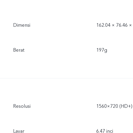
Dimensi
162.04 × 76.46 
Berat
197g
Resolusi
1560×720 (HD+)
Layar
6.47 inci