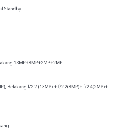
al Standby
elakang 13MP+8MP+2MP+2MP
P), Belakang f/2.2 (13MP) + f/2.2(8MP)+ f/2.4(2MP)+
kang