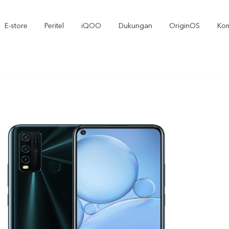
E-store
Peritel
iQOO
Dukungan
OriginOS
Kom
T5
T5 Pro
Y3
baru
baru