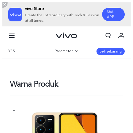
vivo Store
Get
Create the Extraordinary with Tech & Fashion
APP
at all times.
Orderan saya
Keranjang
Y35
Parameter
Masuk/Daftar
Beli sekarang
Akun Saya
Gambaran Umum
Galeri
Warna Produk