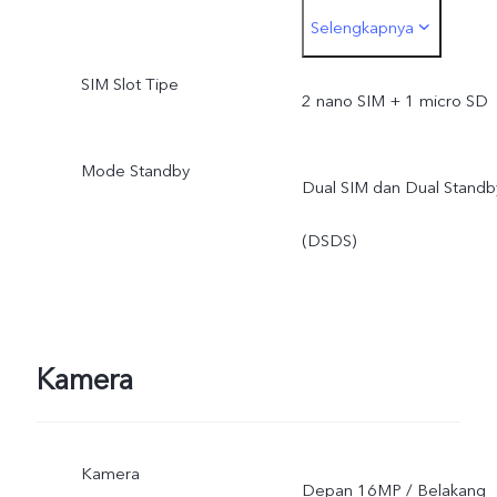
Selengkapnya
ketentuan dan hukum yan
SIM Slot Tipe
berlaku, dukungan
2 nano SIM + 1 micro SD
infrastrukstur dan versi
Mode Standby
Dual SIM dan Dual Standb
software ponsel;
(DSDS)
Kamera
Kamera
Depan 16MP / Belakang