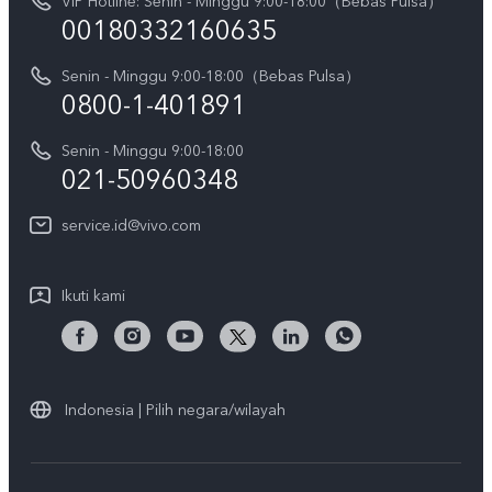
VIP Hotline: Senin - Minggu 9:00-18:00（Bebas Pulsa）
Berita
V70 FE
00180332160635
Harga Spare Part
Karir
Y05
Senin - Minggu 9:00-18:00（Bebas Pulsa）
Otentikasi IMEI
Pemberitahuan Hukum
0800-1-401891
X300 Pro
Cek status perbaikan
Tentang Kami
Senin - Minggu 9:00-18:00
Gerai Terdekat
Kebijakan Garansi vivo
021-50960348
CSR
Lihat Semua
Layanan Perbaikan Antar Jemput
service.id@vivo.com
Pusat Privasi vivo
Vast Finance
Keberlanjutan
Ikuti kami
Unduh LUT untuk Memulihkan Log
Indonesia | Pilih negara/wilayah