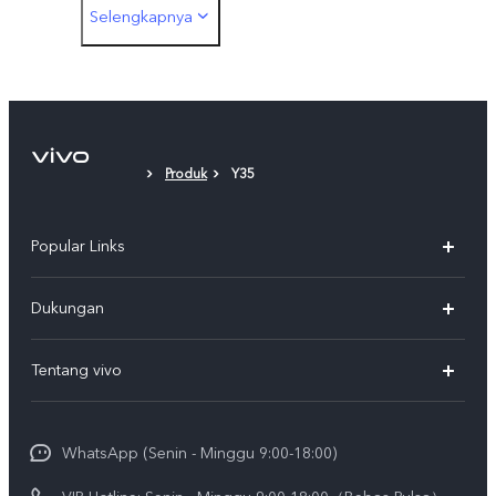
Selengkapnya
Case Pelindung
Lapisan Pelindung Layar (diaplikasikan)
Produk
Y35
Popular Links
Y500
Dukungan
T5
FAQs
Tentang vivo
T5 Pro
Service Center
Info vivo
Y31d Pro
Funtouch OS
WhatsApp (Senin - Minggu 9:00-18:00)
Sejarah
V70
Pembaruan Sistem