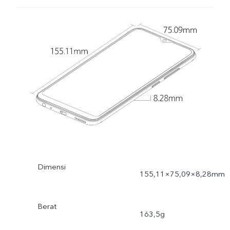
Dimensi
155,11×75,09×8,28mm
Berat
163,5g