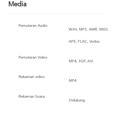
CAPTURE, VOICE
Media
CONTROL
Pemutaran Audio
Depan: TAKE PHOTO,
WAV, MP3, AMR, MIDI,
HDR, FACE BEAUTY,
APE, FLAC, Vorbis
PANORAMA, LIVE
Pemutaran Video
MP4, 3GP, AVI
PHOTOS, CAMERA
FILTER, PALM CAPTURE,
Rekaman video
MP4
VOICE CONTROL,
Rekaman Suara
PORTRAIT MODE
Didukung