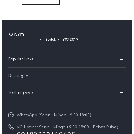
Film Pelindung (Dipasang)
Produk
Y93 2019
Popular Links
Y500
Dukungan
T5
FAQs
Tentang vivo
T5 Pro
Service Center
Info vivo
Y31d Pro
Funtouch OS
WhatsApp (Senin - Minggu 9:00-18:00)
Sejarah
V70
Pembaruan Sistem
VIP Hotline: Senin - Minggu 9:00-18:00（Bebas Pulsa）
Berita
V70 FE