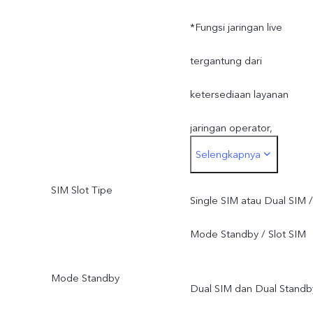
*Fungsi jaringan live
tergantung dari
ketersediaan layanan
jaringan operator,
Selengkapnya
ketentuan dan hukum yan
SIM Slot Tipe
berlaku, dukungan
Single SIM atau Dual SIM /
infrastrukstur dan versi
Mode Standby / Slot SIM
software ponsel;
Mode Standby
Dual SIM dan Dual Standb