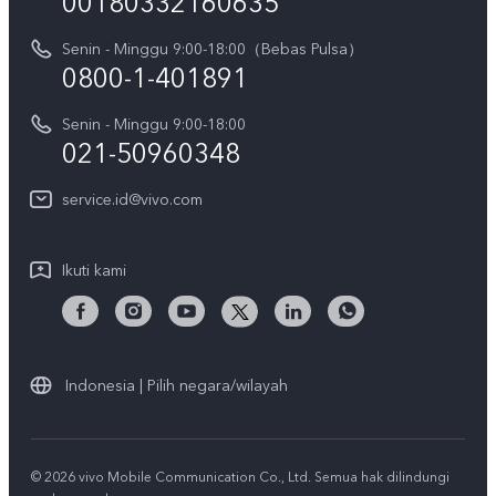
00180332160635
Harga Spare Part
Karir
Y05
Senin - Minggu 9:00-18:00（Bebas Pulsa）
Otentikasi IMEI
Pemberitahuan Hukum
0800-1-401891
X300 Pro
Cek status perbaikan
Tentang Kami
Senin - Minggu 9:00-18:00
Gerai Terdekat
Kebijakan Garansi vivo
021-50960348
CSR
Lihat Semua
Layanan Perbaikan Antar Jemput
service.id@vivo.com
Pusat Privasi vivo
Vast Finance
Keberlanjutan
Ikuti kami
Unduh LUT untuk Memulihkan Log
Indonesia | Pilih negara/wilayah
© 2026 vivo Mobile Communication Co., Ltd. Semua hak dilindungi