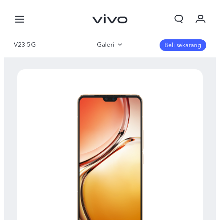
V23 5G
Galeri
Beli sekarang
Gambaran Umum
Parameter