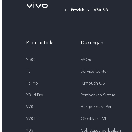
Produk
V50 5G
Popular Links
Dukungan
Y500
FAQs
T5
Service Center
T5 Pro
Funtouch OS
Y31d Pro
Pembaruan Sistem
V70
Harga Spare Part
V70 FE
Otentikasi IMEI
Y05
Cek status perbaikan