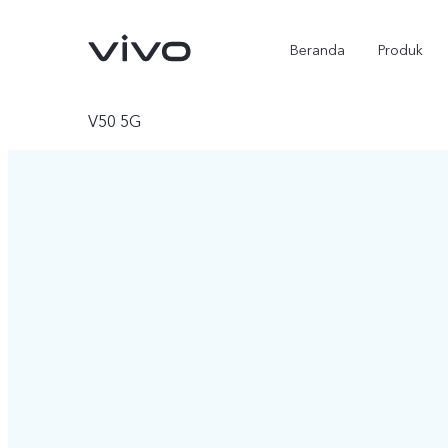
Beranda
Produk
V50 5G
Y500
X300 Ultra
baru
baru