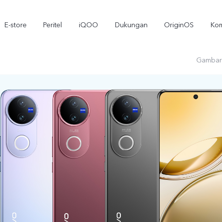
E-store
Peritel
iQOO
Dukungan
OriginOS
Kom
Gambar
T5
T5 Pro
Y3
baru
baru