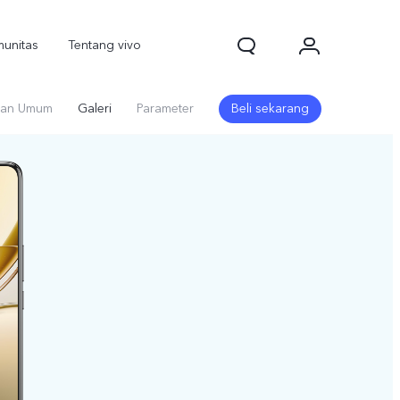
unitas
Tentang vivo
an Umum
Galeri
Parameter
Beli sekarang
1d Pro
V70
V70 FE
baru
baru
baru