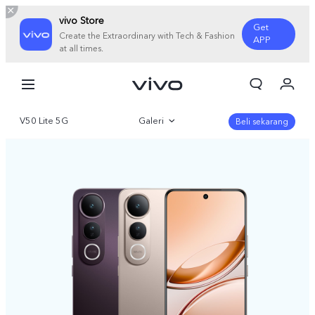
vivo Store
Get
Create the Extraordinary with Tech & Fashion
APP
at all times.
Orderan saya
Keranjang
V50 Lite 5G
Galeri
Masuk/Daftar
Beli sekarang
Akun Saya
Gambaran Umum
Parameter