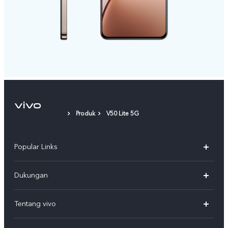
Produk
V50 Lite 5G
Popular Links
Y500
Dukungan
T5
FAQs
Tentang vivo
T5 Pro
Service Center
Info vivo