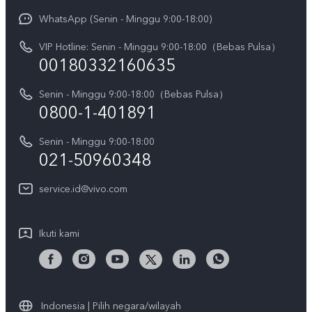
Y31d Pro
Funtouch OS
WhatsApp (Senin - Minggu 9:00-18:00)
Sejarah
V70
Pembaruan Sistem
VIP Hotline: Senin - Minggu 9:00-18:00（Bebas Pulsa）
Berita
V70 FE
00180332160635
Harga Spare Part
Karir
Y05
Senin - Minggu 9:00-18:00（Bebas Pulsa）
Otentikasi IMEI
Pemberitahuan Hukum
0800-1-401891
X300 Pro
Cek status perbaikan
Tentang Kami
Senin - Minggu 9:00-18:00
Gerai Terdekat
Kebijakan Garansi vivo
021-50960348
CSR
Lihat Semua
Layanan Perbaikan Antar Jemput
service.id@vivo.com
Pusat Privasi vivo
Vast Finance
Keberlanjutan
Ikuti kami
Unduh LUT untuk Memulihkan Log
Indonesia | Pilih negara/wilayah